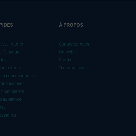
PIDES
À PROPOS
essai routier
Contactez-nous
re échange
Nouvelles
devis
Carrière
anufacturier
Témoignages
du concessionnaire
 financement
 financement
 au service
neu
cessoires