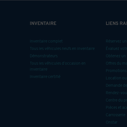
INVENTAIRE
LIENS RA
Inventaire complet
Réservez un 
Tous les véhicules neufs en inventaire
Évaluez vot
Démonstrateurs
Obtenez un 
Tous les véhicules d’occasion en
Offres du m
inventaire
Promotions 
Inventaire certifié
Location ou
Demande de
Rendez-vous
Centre du p
Pièces et ac
Carrosserie
Onstar