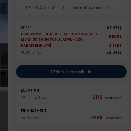
TPS + TVQ, frais d'immatriculation et d'assurances non inclus.
85 671
$
PDSF*
PROGRAMME DE REMISE AU COMPTANT À LA
-
5 500
$
LIVRAISON NON CUMULATIVE - CBG
-
8 130
$
RABAIS EMPLOYÉ
72 041
$
SOUS TOTAL
Vérifiez la disponibilité
LOCATION
211
$
24 mois à 4.9%
/ semaine*
FINANCEMENT
236
$
84 mois à 2.99%
/ semaine*