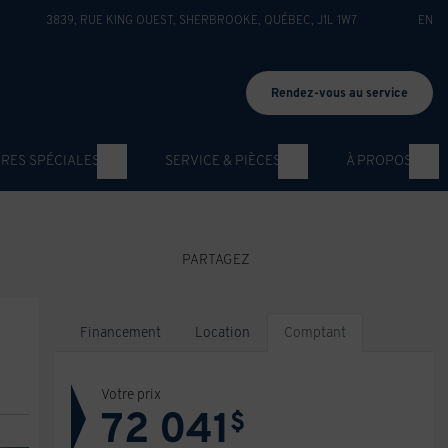
3839, RUE KING OUEST
,
SHERBROOKE
,
QUÉBEC
,
J1L 1W7
EN
Rendez-vous au service
RES SPÉCIALES
SERVICE & PIÈCES
À PROPOS
PARTAGEZ
Financement
Location
Comptant
Votre prix
72 041
$