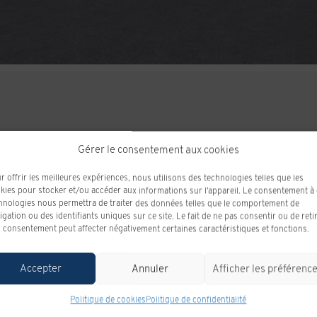
Gérer le consentement aux cookies
r offrir les meilleures expériences, nous utilisons des technologies telles que les
ODOMÈTRE:
10 km
kies pour stocker et/ou accéder aux informations sur l'appareil. Le consentement à
hnologies nous permettra de traiter des données telles que le comportement de
MOTRICITÉ :
4x4
igation ou des identifiants uniques sur ce site. Le fait de ne pas consentir ou de reti
 consentement peut affecter négativement certaines caractéristiques et fonctions.
MOTEUR (L) :
5.3
COULEUR EXTÉRIEUR :
NOIR ONYX (GBA)
Accepter
Annuler
Afficher les préférenc
COULEUR INTÉRIEUR:
NOIR JAIS (H0U)
Politique de cookies
Politique de confidentialité
NIV :
3GTUUCED2TG414447