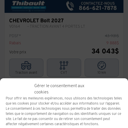
CHEVROLET Bolt 2027
V0164
– TRACTION AVANT 4 PORTES LT
PDSF*
43 931
$
Rabais
9 888
$
34 043
$
Votre prix
Traction avant
CVT
10 km
Plus de caractéristiques
Gérer le consentement aux
cookies
Vérifier la disponibilité
Pour offrir les meilleures expériences, nous utilisons des technologies telles
que les cookies pour stocker et/ou accéder aux informations sur l'appareil.
Le consentement à ces technologies nous permettra de traiter des données
Évaluer mon échange
telles que le comportement de navigation ou des identifiants uniques sur ce
site. Le fait de ne pas consentir ou de retirer son consentement peut
affecter négativement certaines caractéristiques et fonctions.
Demande d'informations