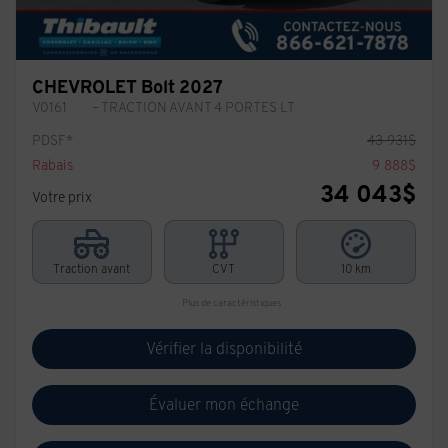
CHEVROLET Bolt 2027
V0161
– TRACTION AVANT 4 PORTES LT
PDSF*
43 931
$
Rabais
9 888
$
34 043
$
Votre prix
Traction avant
CVT
10 km
Plus de caractéristiques
Vérifier la disponibilité
Évaluer mon échange