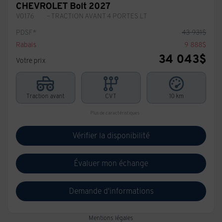
CHEVROLET Bolt 2027
V0176
– TRACTION AVANT 4 PORTES LT
PDSF*
43 931
$
Rabais
9 888
$
34 043
$
Votre prix
Traction avant
CVT
10 km
Plus de caractéristiques
Vérifier la disponibilité
Évaluer mon échange
Demande d'informations
Mentions légales