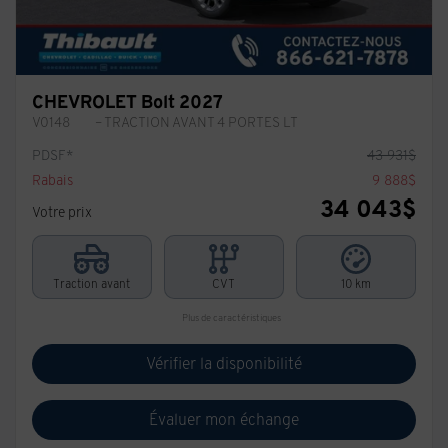
CHEVROLET Bolt 2027
V0148
– TRACTION AVANT 4 PORTES LT
PDSF*
43 931
$
Rabais
9 888
$
34 043
$
Votre prix
Traction avant
CVT
10 km
Plus de caractéristiques
Vérifier la disponibilité
Évaluer mon échange