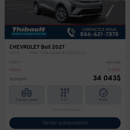
CHEVROLET Bolt 2027
V0131
– TRACTION AVANT 4 PORTES LT
PDSF*
43 931
$
Rabais
9 888
$
34 043
$
Votre prix
Traction avant
CVT
10 km
Plus de caractéristiques
Vérifier la disponibilité