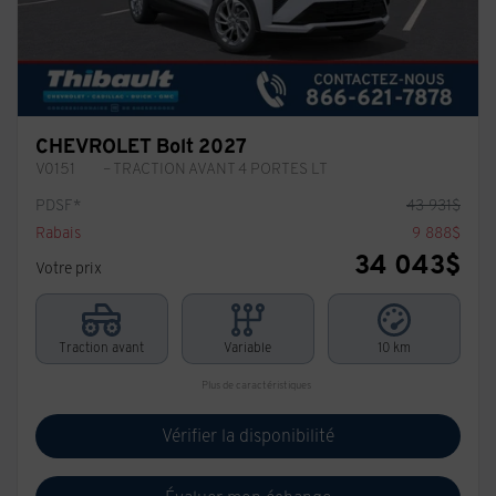
CHEVROLET Bolt 2027
V0151
– TRACTION AVANT 4 PORTES LT
PDSF*
43 931
$
Rabais
9 888
$
34 043
$
Votre prix
Traction avant
Variable
10 km
Plus de caractéristiques
Vérifier la disponibilité