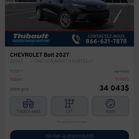
Précédent
Sui
CHEVROLET Bolt 2027
V0073
– TRACTION AVANT 4 PORTES LT
PDSF*
43 931
$
Rabais
9 888
$
34 043
$
Votre prix
Traction avant
CVT
10 km
Plus de caractéristiques
Vérifier la disponibilité