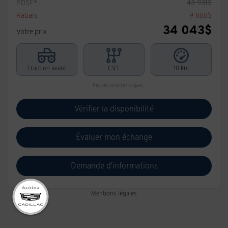
PDSF*
43 931
$
Rabais
9 888
$
34 043
$
Votre prix
Traction avant
CVT
10 km
Plus de caractéristiques
Vérifier la disponibilité
Évaluer mon échange
Demande d'informations
Mentions légales