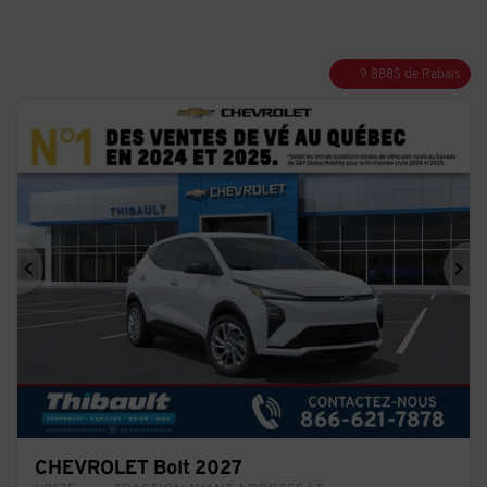
9 888
$
de Rabais
Précédent
Sui
CHEVROLET Bolt 2027