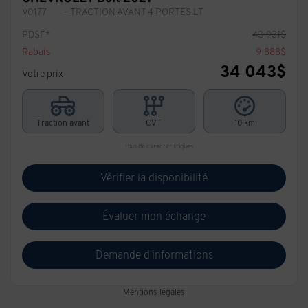
V0177
– TRACTION AVANT 4 PORTES LT
PDSF*
43 931
$
Rabais
9 888
$
34 043
$
Votre prix
Traction avant
CVT
10 km
Plus de caractéristiques
Vérifier la disponibilité
Évaluer mon échange
Demande d'informations
Mentions légales