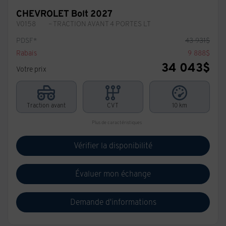
CHEVROLET Bolt 2027
V0158
– TRACTION AVANT 4 PORTES LT
PDSF*
43 931
$
Rabais
9 888
$
34 043
$
Votre prix
Traction avant
CVT
10 km
Plus de caractéristiques
Vérifier la disponibilité
Évaluer mon échange
Demande d'informations