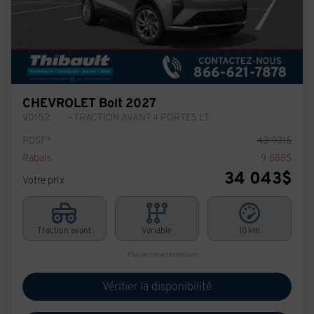
CHEVROLET Bolt 2027
V0152
– TRACTION AVANT 4 PORTES LT
PDSF*
43 931
$
Rabais
9 888
$
34 043
$
Votre prix
Traction avant
Variable
10 km
Plus de caractéristiques
Vérifier la disponibilité