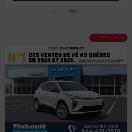
Mentions légales
9 888
$
de Rabais
Précédent
Sui