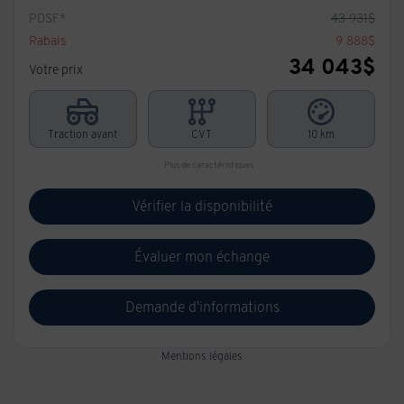
PDSF*
43 931
$
Rabais
9 888
$
34 043
$
Votre prix
Traction avant
CVT
10 km
Plus de caractéristiques
Vérifier la disponibilité
Évaluer mon échange
Demande d'informations
Mentions légales