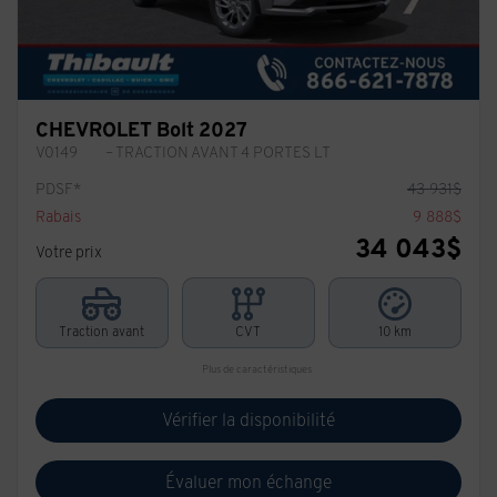
CHEVROLET Bolt 2027
V0149
– TRACTION AVANT 4 PORTES LT
PDSF*
43 931
$
Rabais
9 888
$
34 043
$
Votre prix
Traction avant
CVT
10 km
Plus de caractéristiques
Vérifier la disponibilité
Évaluer mon échange