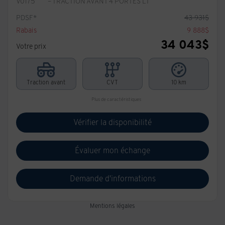
V0175
– TRACTION AVANT 4 PORTES LT
PDSF*
43 931
$
Rabais
9 888
$
34 043
$
Votre prix
Traction avant
CVT
10 km
Plus de caractéristiques
Vérifier la disponibilité
Évaluer mon échange
Demande d'informations
Mentions légales