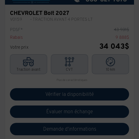
CHEVROLET Bolt 2027
V0159
– TRACTION AVANT 4 PORTES LT
PDSF*
43 931
$
Rabais
9 888
$
34 043
$
Votre prix
Traction avant
CVT
10 km
Plus de caractéristiques
Vérifier la disponibilité
Évaluer mon échange
Demande d'informations