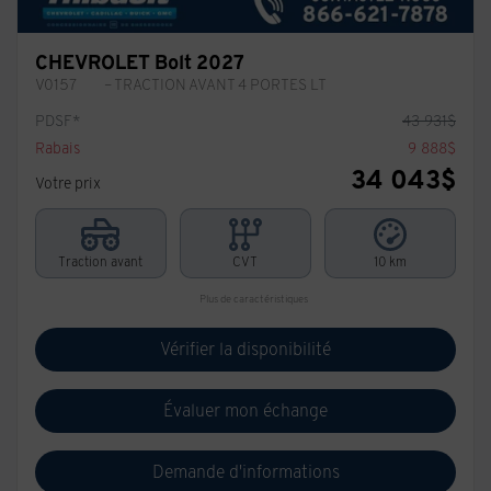
CHEVROLET Bolt 2027
V0157
– TRACTION AVANT 4 PORTES LT
PDSF*
43 931
$
Rabais
9 888
$
34 043
$
Votre prix
Traction avant
CVT
10 km
Plus de caractéristiques
Vérifier la disponibilité
Évaluer mon échange
Demande d'informations