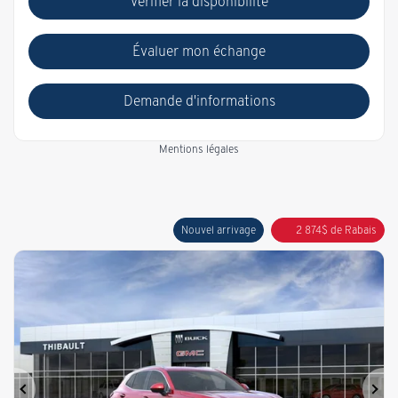
Vérifier la disponibilité
Évaluer mon échange
Demande d'informations
Mentions légales
Nouvel arrivage
2 874
$
de Rabais