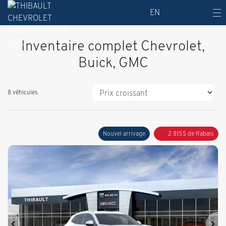
EN
Inventaire complet Chevrolet,
Buick, GMC
8 véhicules
Nouvel arrivage
2 815
$
de Rabais