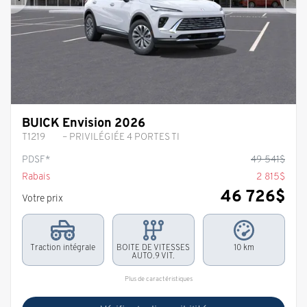
Précédent
Sui
BUICK Envision 2026
T1219
– PRIVILÉGIÉE 4 PORTES TI
PDSF*
49 541
$
Rabais
2 815
$
46 726
$
Votre prix
Traction intégrale
BOITE DE VITESSES
10 km
AUTO.9 VIT.
Plus de caractéristiques