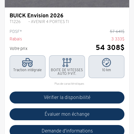
BUICK Envision 2026
T1226
– AVENIR 4 PORTES TI
PDSF*
57 641
$
Rabais
3 333
$
54 308
$
Votre prix
Traction intégrale
BOITE DE VITESSES
10 km
AUTO.9 VIT.
Plus de caractéristiques
Vérifier la disponibilité
Évaluer mon échange
Demande d'informations