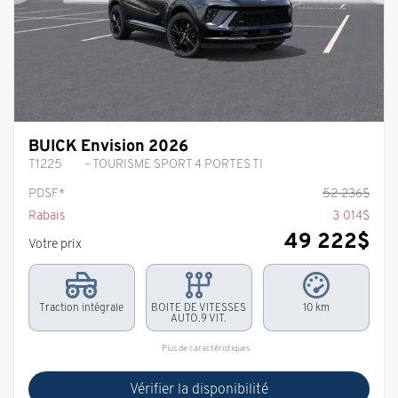
Précédent
Sui
BUICK Envision 2026
T1225
– TOURISME SPORT 4 PORTES TI
PDSF*
52 236
$
Rabais
3 014
$
49 222
$
Votre prix
Traction intégrale
BOITE DE VITESSES
10 km
AUTO.9 VIT.
Plus de caractéristiques
Vérifier la disponibilité