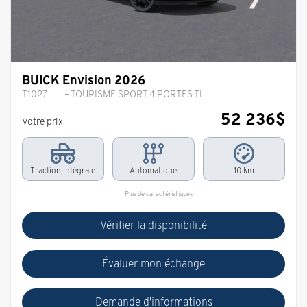
BUICK Envision 2026
T1027
– TOURISME SPORT 4 PORTES TI
52 236
$
Votre prix
Traction intégrale
Automatique
10 km
Plus de caractéristiques
Vérifier la disponibilité
Évaluer mon échange
Demande d'informations