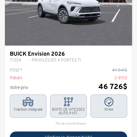
Précédent
Sui
BUICK Envision 2026
T1224
– PRIVILÉGIÉE 4 PORTES TI
PDSF*
49 541
$
Rabais
2 815
$
46 726
$
Votre prix
Traction intégrale
BOITE DE VITESSES
10 km
AUTO.9 VIT.
Plus de caractéristiques