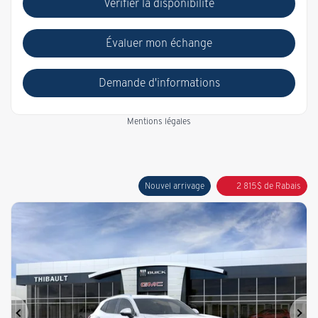
Vérifier la disponibilité
Évaluer mon échange
Demande d'informations
Mentions légales
Nouvel arrivage
2 815
$
de Rabais