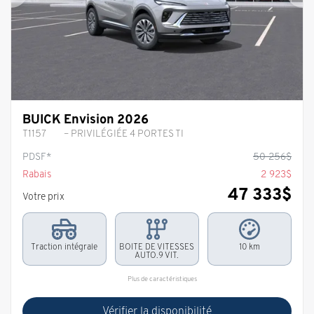
Précédent
Sui
BUICK Envision 2026
T1157
– PRIVILÉGIÉE 4 PORTES TI
PDSF*
50 256
$
Rabais
2 923
$
47 333
$
Votre prix
Traction intégrale
BOITE DE VITESSES
10 km
AUTO.9 VIT.
Plus de caractéristiques
Vérifier la disponibilité