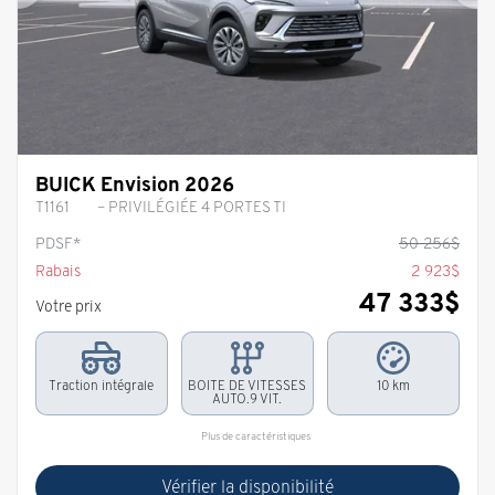
Précédent
Sui
BUICK Envision 2026
T1161
– PRIVILÉGIÉE 4 PORTES TI
PDSF*
50 256
$
Rabais
2 923
$
47 333
$
Votre prix
Traction intégrale
BOITE DE VITESSES
10 km
AUTO.9 VIT.
Plus de caractéristiques
Vérifier la disponibilité