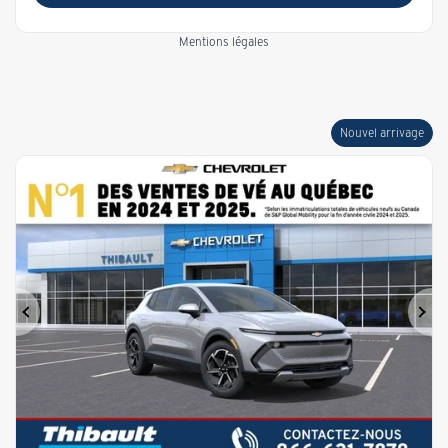
Mentions légales
Nouvel arrivage
Précédent
Sui