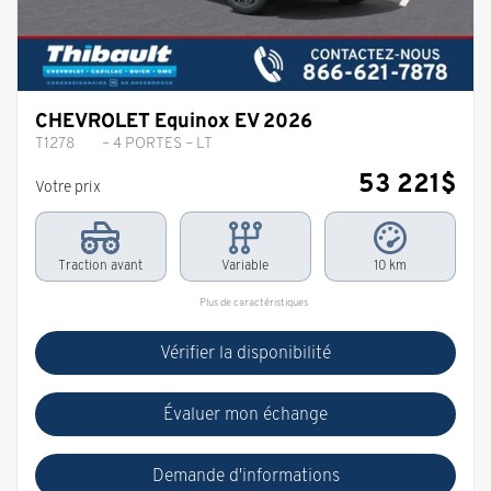
CHEVROLET Equinox EV 2026
T1278
– 4 PORTES – LT
53 221
$
Votre prix
Traction avant
Variable
10 km
Plus de caractéristiques
Vérifier la disponibilité
Évaluer mon échange
Demande d'informations