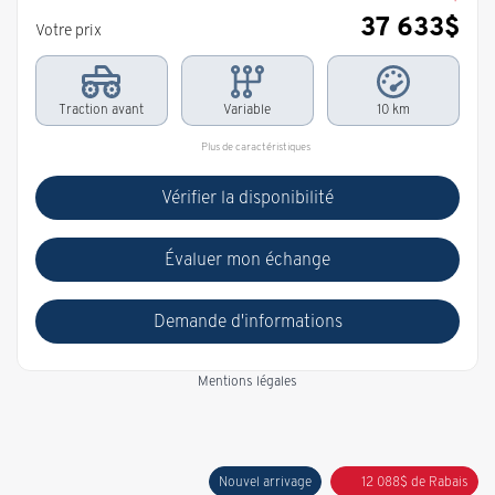
37 633
$
Votre prix
Traction avant
Variable
10 km
Plus de caractéristiques
Vérifier la disponibilité
Évaluer mon échange
Demande d'informations
Mentions légales
Nouvel arrivage
12 088
$
de Rabais