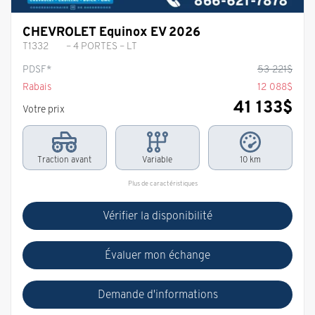
CHEVROLET Equinox EV 2026
T1332
– 4 PORTES – LT
PDSF*
53 221
$
Rabais
12 088
$
41 133
$
Votre prix
Traction avant
Variable
10 km
Plus de caractéristiques
Vérifier la disponibilité
Évaluer mon échange
Demande d'informations