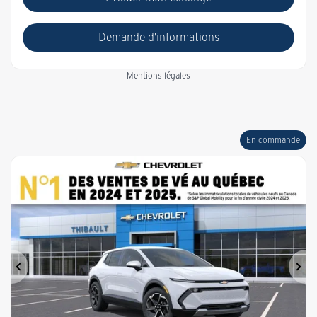
Demande d'informations
Mentions légales
En commande
Précédent
Sui