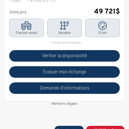
T1345
– 4 PORTES – LT
49 721
$
Votre prix
Traction avant
Variable
10 km
Plus de caractéristiques
Vérifier la disponibilité
Évaluer mon échange
Demande d'informations
Mentions légales