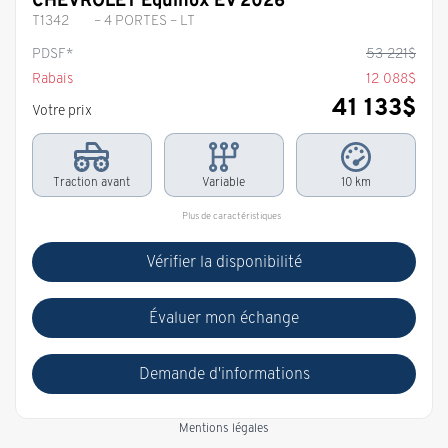
T1342
– 4 PORTES – LT
PDSF*
53 221
$
Rabais
12 088
$
41 133
$
Votre prix
Traction avant
Variable
10 km
Plus de caractéristiques
Vérifier la disponibilité
Évaluer mon échange
Demande d'informations
Mentions légales