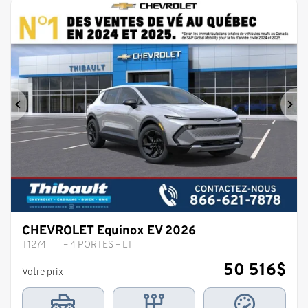
Précédent
Sui
CHEVROLET Equinox EV 2026
T1274
– 4 PORTES – LT
50 516
$
Votre prix