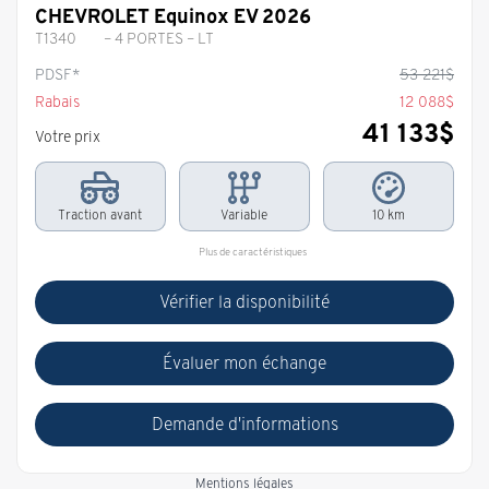
CHEVROLET Equinox EV 2026
T1340
– 4 PORTES – LT
PDSF*
53 221
$
Rabais
12 088
$
41 133
$
Votre prix
Traction avant
Variable
10 km
Plus de caractéristiques
Vérifier la disponibilité
Évaluer mon échange
Demande d'informations
Mentions légales