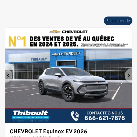
En commande
Précédent
Sui
CHEVROLET Equinox EV 2026