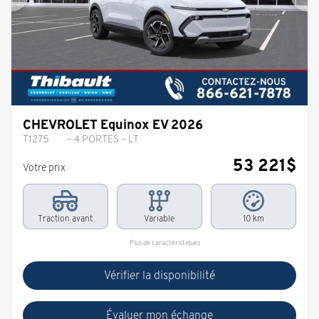
Précédent
Sui
CHEVROLET Equinox EV 2026
T1275
– 4 PORTES – LT
53 221
$
Votre prix
Traction avant
Variable
10 km
Plus de caractéristiques
Vérifier la disponibilité
Évaluer mon échange