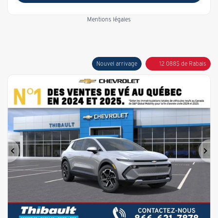
Mentions légales
Nouvel arrivage
12 088
$
de Rabais
Précédent
Sui