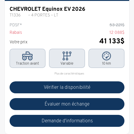
CHEVROLET Equinox EV 2026
T1336
– 4 PORTES – LT
PDSF*
53 221
$
Rabais
12 088
$
41 133
$
Votre prix
Traction avant
Variable
10 km
Plus de caractéristiques
Vérifier la disponibilité
Évaluer mon échange
Demande d'informations