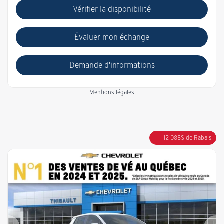
Vérifier la disponibilité
Évaluer mon échange
Demande d'informations
Mentions légales
12 088
$
de Rabais