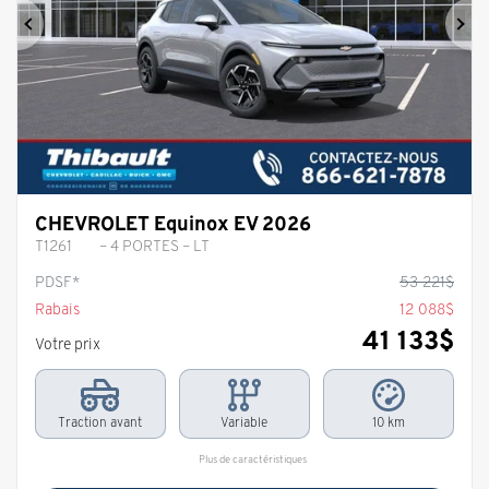
Précédent
Sui
CHEVROLET Equinox EV 2026
T1261
– 4 PORTES – LT
PDSF*
53 221
$
Rabais
12 088
$
41 133
$
Votre prix
Traction avant
Variable
10 km
Plus de caractéristiques