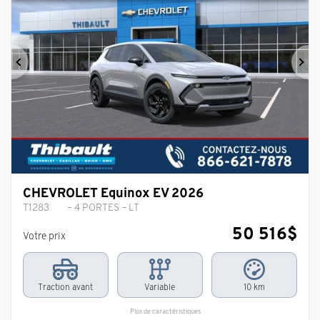
Précédent
Sui
CHEVROLET Equinox EV 2026
T1283
– 4 PORTES – LT
50 516
$
Votre prix
Traction avant
Variable
10 km
Plus de caractéristiques