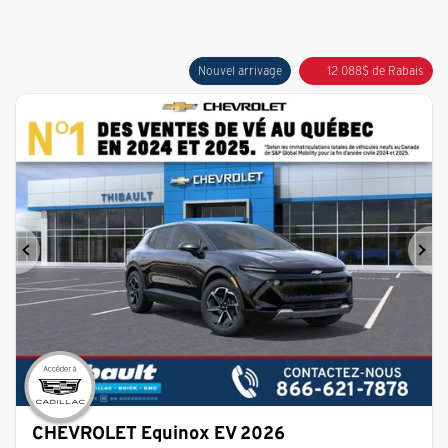
Nouvel arrivage
12 088
$
de Rabais
Précédent
Sui
CHEVROLET Equinox EV 2026