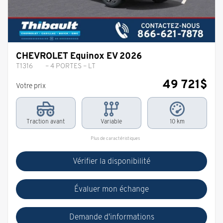
CHEVROLET Equinox EV 2026
T1316
– 4 PORTES – LT
49 721
$
Votre prix
Traction avant
Variable
10 km
Plus de caractéristiques
Vérifier la disponibilité
Évaluer mon échange
Demande d'informations