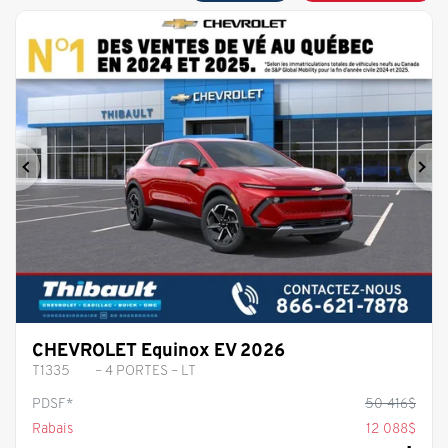
Précédent
Sui
CHEVROLET Equinox EV 2026
T1335
– 4 PORTES – LT
PDSF*
50 416
$
Rabais
12 088
$