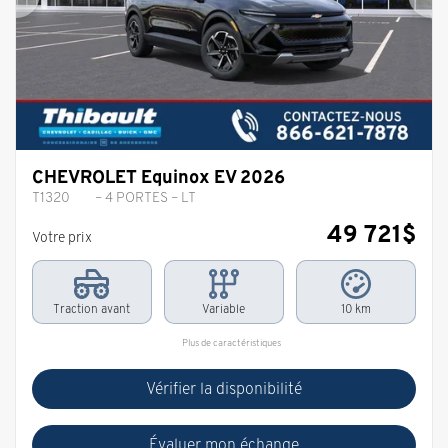
Précédent
Sui
CHEVROLET Equinox EV 2026
T1320
– 4 PORTES – LT
49 721
$
Votre prix
Traction avant
Variable
10 km
Plus de caractéristiques
Vérifier la disponibilité
Évaluer mon échange