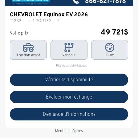
CHEVROLET Equinox EV 2026
T1333
– 4 PORTES – LT
49 721
$
Votre prix
Traction avant
Variable
10 km
Plus de caractéristiques
Vérifier la disponibilité
Évaluer mon échange
Demande d'informations
Mentions légales