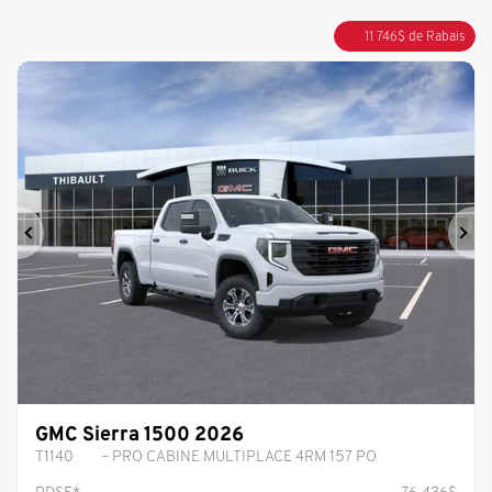
11 746
$
de Rabais
Précédent
Sui
GMC Sierra 1500 2026
T1140
– PRO CABINE MULTIPLACE 4RM 157 PO
PDSF*
76 436
$