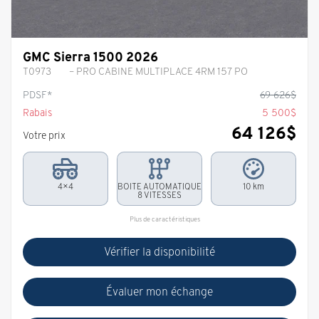
GMC Sierra 1500 2026
T0973
– PRO CABINE MULTIPLACE 4RM 157 PO
PDSF*
69 626
$
Rabais
5 500
$
64 126
$
Votre prix
4×4
BOITE AUTOMATIQUE
10 km
8 VITESSES
Plus de caractéristiques
Vérifier la disponibilité
Évaluer mon échange