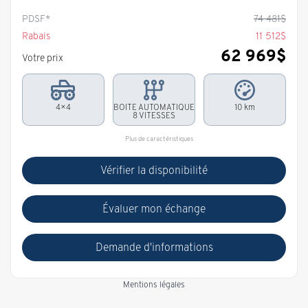
PDSF*
74 481
$
Rabais
11 512
$
62 969
$
Votre prix
4×4
BOITE AUTOMATIQUE
10 km
8 VITESSES
Plus de caractéristiques
Vérifier la disponibilité
Évaluer mon échange
Demande d'informations
Mentions légales