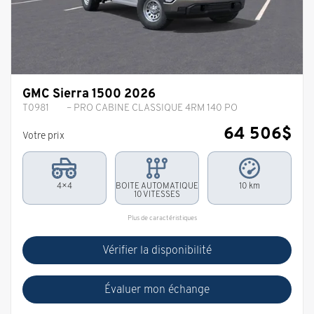
GMC Sierra 1500 2026
T0981
– PRO CABINE CLASSIQUE 4RM 140 PO
64 506
$
Votre prix
4×4
BOITE AUTOMATIQUE
10 km
10 VITESSES
Plus de caractéristiques
Vérifier la disponibilité
Évaluer mon échange