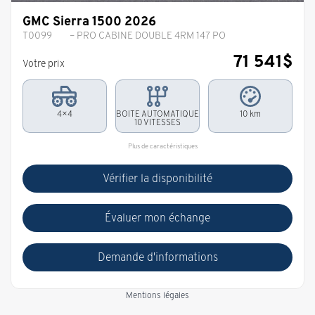
GMC Sierra 1500 2026
T0099
– PRO CABINE DOUBLE 4RM 147 PO
71 541
$
Votre prix
4×4
BOITE AUTOMATIQUE
10 km
10 VITESSES
Plus de caractéristiques
Vérifier la disponibilité
Évaluer mon échange
Demande d'informations
Mentions légales