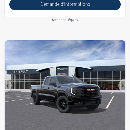
Demande d'informations
Mentions légales
Précédent
Sui