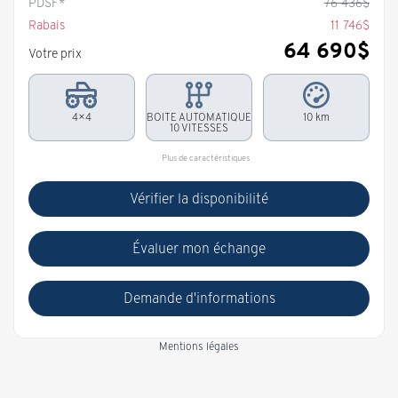
PDSF*
76 436
$
Rabais
11 746
$
64 690
$
Votre prix
4×4
BOITE AUTOMATIQUE
10 km
10 VITESSES
Plus de caractéristiques
Vérifier la disponibilité
Évaluer mon échange
Demande d'informations
Mentions légales