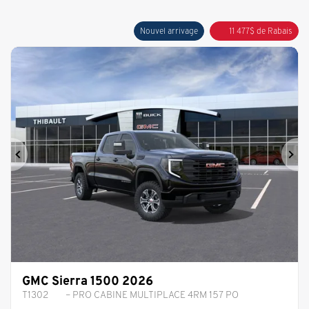
Nouvel arrivage
11 477
$
de Rabais
Précédent
Sui
GMC Sierra 1500 2026
T1302
– PRO CABINE MULTIPLACE 4RM 157 PO