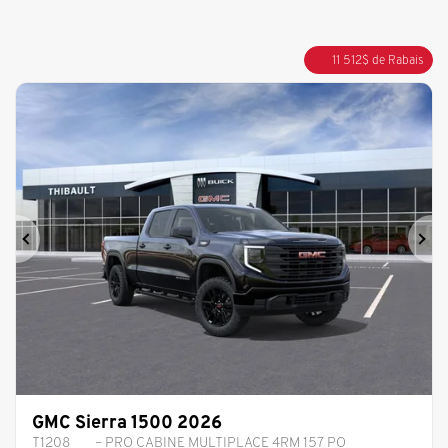
11 512
$
de Rabais
Précédent
Sui
GMC Sierra 1500 2026
T1208
– PRO CABINE MULTIPLACE 4RM 157 PO