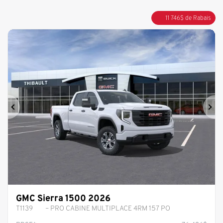
11 746
$
de Rabais
Précédent
Sui
GMC Sierra 1500 2026
T1139
– PRO CABINE MULTIPLACE 4RM 157 PO