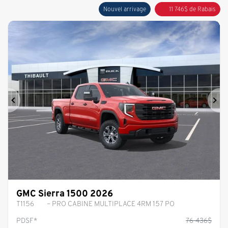
Nouvel arrivage
11 746
$
de Rabais
Précédent
Sui
GMC Sierra 1500 2026
T1156
– PRO CABINE MULTIPLACE 4RM 157 PO
PDSF*
76 436
$