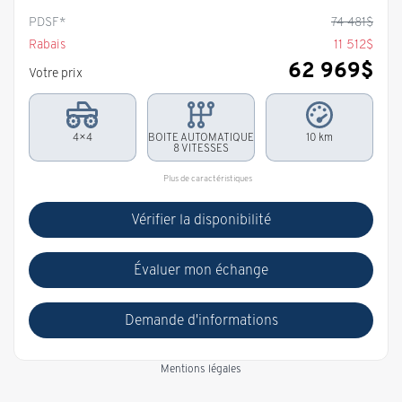
PDSF*
74 481
$
Rabais
11 512
$
62 969
$
Votre prix
4×4
BOITE AUTOMATIQUE
10 km
8 VITESSES
Plus de caractéristiques
Vérifier la disponibilité
Évaluer mon échange
Demande d'informations
Mentions légales