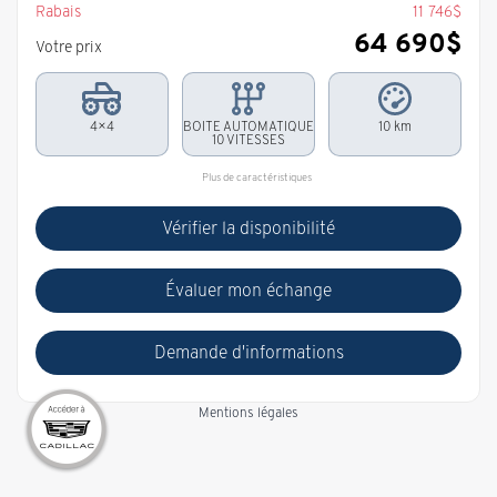
Rabais
11 746
$
64 690
$
Votre prix
4×4
BOITE AUTOMATIQUE
10 km
10 VITESSES
Plus de caractéristiques
Vérifier la disponibilité
Évaluer mon échange
Demande d'informations
Mentions légales