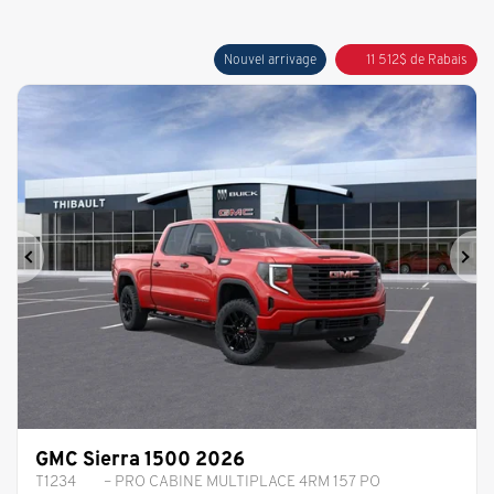
Nouvel arrivage
11 512
$
de Rabais
Précédent
Sui
GMC Sierra 1500 2026
T1234
– PRO CABINE MULTIPLACE 4RM 157 PO