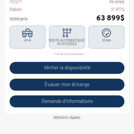
PDSF*
75 376
$
Rabais
11 477
$
63 899
$
Votre prix
4×4
BOITE AUTOMATIQUE
10 km
10 VITESSES
Plus de caractéristiques
Vérifier la disponibilité
Évaluer mon échange
Demande d'informations
Mentions légales