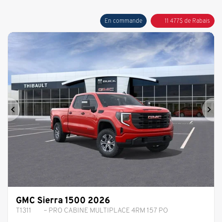
En commande
11 477
$
de Rabais
Précédent
Sui
GMC Sierra 1500 2026
T1311
– PRO CABINE MULTIPLACE 4RM 157 PO