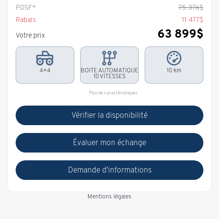
PDSF*
75 376
$
Rabais
11 477
$
63 899
$
Votre prix
4×4
BOITE AUTOMATIQUE
10 km
10 VITESSES
Plus de caractéristiques
Vérifier la disponibilité
Évaluer mon échange
Demande d'informations
Mentions légales