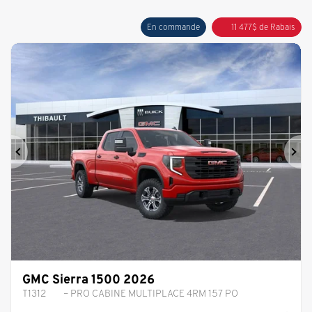
En commande
11 477
$
de Rabais
Précédent
Sui
GMC Sierra 1500 2026
T1312
– PRO CABINE MULTIPLACE 4RM 157 PO