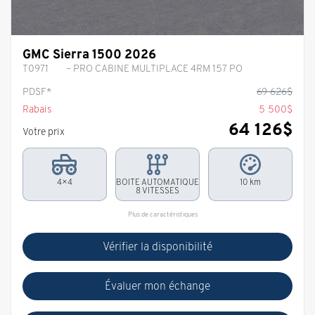
GMC Sierra 1500 2026
T0971
– PRO CABINE MULTIPLACE 4RM 157 PO
PDSF*
69 626
$
Rabais
5 500
$
64 126
$
Votre prix
4×4
BOITE AUTOMATIQUE
10 km
8 VITESSES
Plus de caractéristiques
Vérifier la disponibilité
Évaluer mon échange