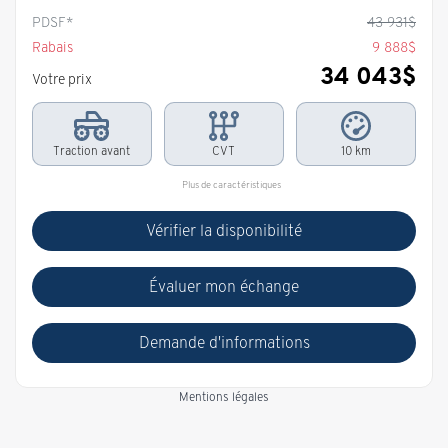
PDSF*
43 931
$
Rabais
9 888
$
34 043
$
Votre prix
Traction avant
CVT
10 km
Plus de caractéristiques
Vérifier la disponibilité
Évaluer mon échange
Demande d'informations
Mentions légales