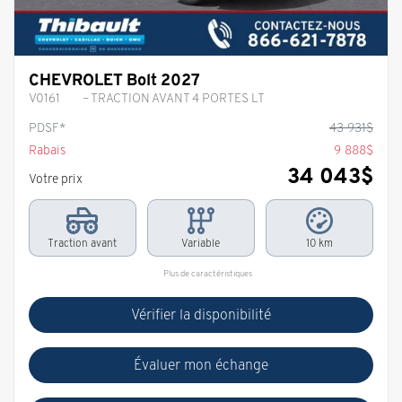
CHEVROLET Bolt 2027
V0161
– TRACTION AVANT 4 PORTES LT
PDSF*
43 931
$
Rabais
9 888
$
34 043
$
Votre prix
Traction avant
Variable
10 km
Plus de caractéristiques
Vérifier la disponibilité
Évaluer mon échange