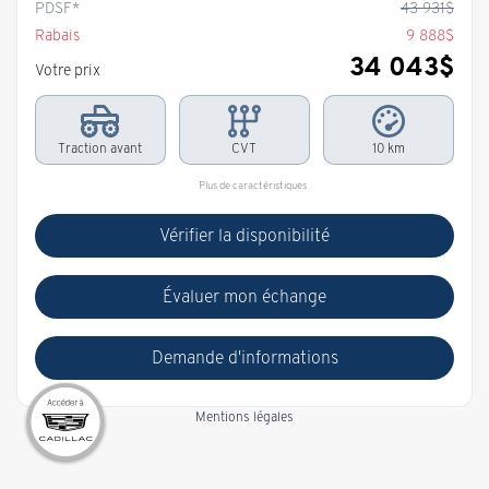
PDSF*
43 931
$
Rabais
9 888
$
34 043
$
Votre prix
Traction avant
CVT
10 km
Plus de caractéristiques
Vérifier la disponibilité
Évaluer mon échange
Demande d'informations
Mentions légales