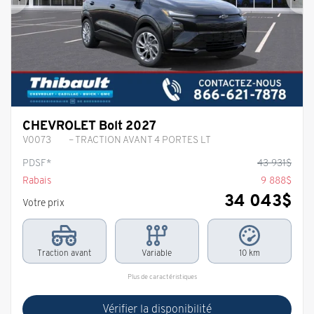
Précédent
Sui
CHEVROLET Bolt 2027
V0073
– TRACTION AVANT 4 PORTES LT
PDSF*
43 931
$
Rabais
9 888
$
34 043
$
Votre prix
Traction avant
Variable
10 km
Plus de caractéristiques
Vérifier la disponibilité