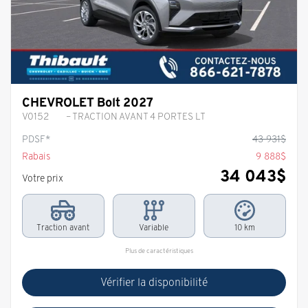
CHEVROLET Bolt 2027
V0152
– TRACTION AVANT 4 PORTES LT
PDSF*
43 931
$
Rabais
9 888
$
34 043
$
Votre prix
Traction avant
Variable
10 km
Plus de caractéristiques
Vérifier la disponibilité