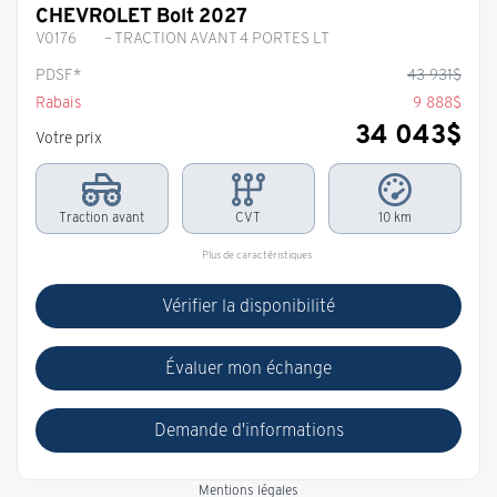
CHEVROLET Bolt 2027
V0176
– TRACTION AVANT 4 PORTES LT
PDSF*
43 931
$
Rabais
9 888
$
34 043
$
Votre prix
Traction avant
CVT
10 km
Plus de caractéristiques
Vérifier la disponibilité
Évaluer mon échange
Demande d'informations
Mentions légales