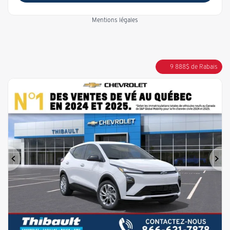
Mentions légales
9 888
$
de Rabais
Précédent
Sui