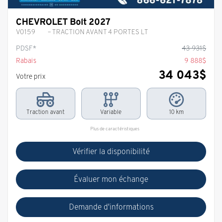
CHEVROLET Bolt 2027
V0159
– TRACTION AVANT 4 PORTES LT
PDSF*
43 931
$
Rabais
9 888
$
34 043
$
Votre prix
Traction avant
Variable
10 km
Plus de caractéristiques
Vérifier la disponibilité
Évaluer mon échange
Demande d'informations