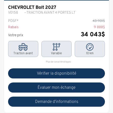
CHEVROLET Bolt 2027
V0158
– TRACTION AVANT 4 PORTES LT
PDSF*
43 931
$
Rabais
9 888
$
34 043
$
Votre prix
Traction avant
Variable
10 km
Plus de caractéristiques
Vérifier la disponibilité
Évaluer mon échange
Demande d'informations