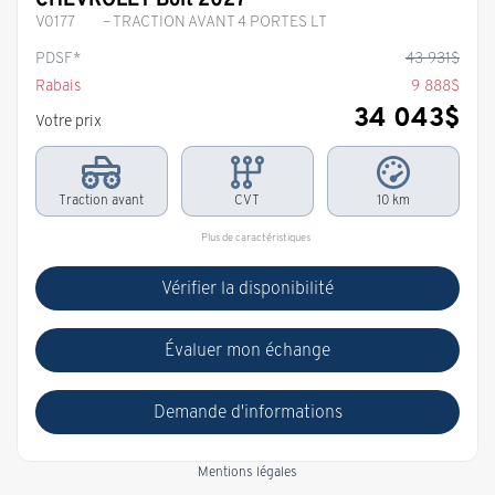
V0177
– TRACTION AVANT 4 PORTES LT
PDSF*
43 931
$
Rabais
9 888
$
34 043
$
Votre prix
Traction avant
CVT
10 km
Plus de caractéristiques
Vérifier la disponibilité
Évaluer mon échange
Demande d'informations
Mentions légales