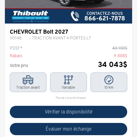
CHEVROLET Bolt 2027
V0148
– TRACTION AVANT 4 PORTES LT
PDSF*
43 931
$
Rabais
9 888
$
34 043
$
Votre prix
Traction avant
Variable
10 km
Plus de caractéristiques
Vérifier la disponibilité
Évaluer mon échange