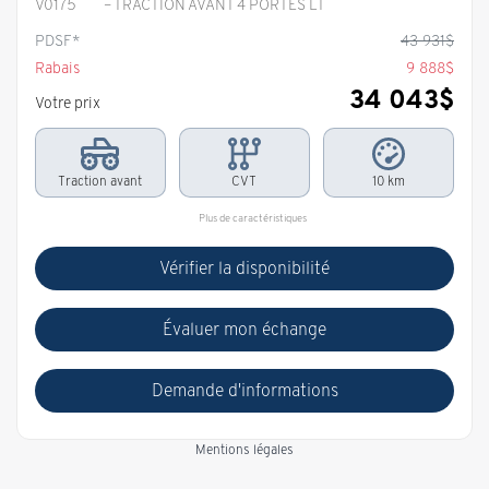
V0175
– TRACTION AVANT 4 PORTES LT
PDSF*
43 931
$
Rabais
9 888
$
34 043
$
Votre prix
Traction avant
CVT
10 km
Plus de caractéristiques
Vérifier la disponibilité
Évaluer mon échange
Demande d'informations
Mentions légales