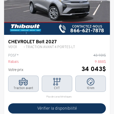
Précédent
Sui
CHEVROLET Bolt 2027
V0131
– TRACTION AVANT 4 PORTES LT
PDSF*
43 931
$
Rabais
9 888
$
34 043
$
Votre prix
Traction avant
CVT
10 km
Plus de caractéristiques
Vérifier la disponibilité