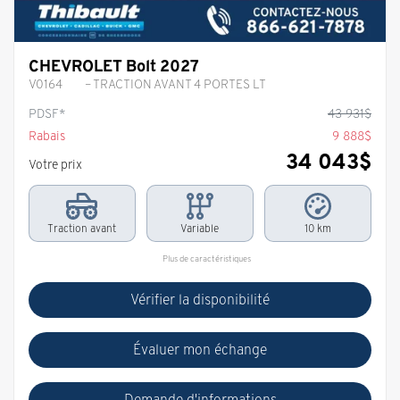
CHEVROLET Bolt 2027
V0164
– TRACTION AVANT 4 PORTES LT
PDSF*
43 931
$
Rabais
9 888
$
34 043
$
Votre prix
Traction avant
Variable
10 km
Plus de caractéristiques
Vérifier la disponibilité
Évaluer mon échange
Demande d'informations