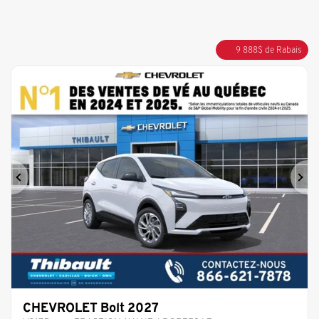
9 888
$
de Rabais
Précédent
Sui
CHEVROLET Bolt 2027