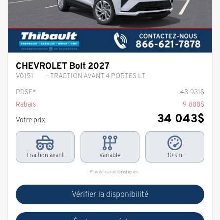
CHEVROLET Bolt 2027
V0151
– TRACTION AVANT 4 PORTES LT
PDSF*
43 931
$
Rabais
9 888
$
34 043
$
Votre prix
Traction avant
Variable
10 km
Plus de caractéristiques
Vérifier la disponibilité