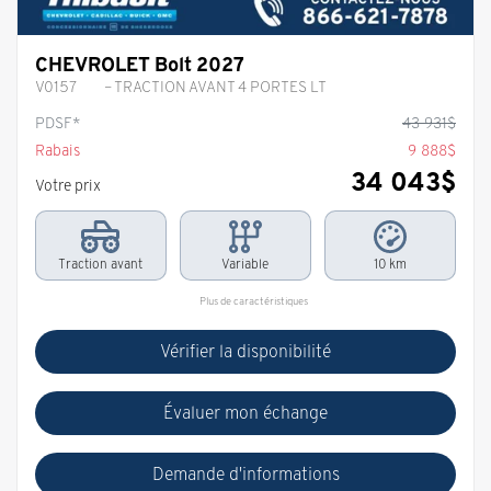
CHEVROLET Bolt 2027
V0157
– TRACTION AVANT 4 PORTES LT
PDSF*
43 931
$
Rabais
9 888
$
34 043
$
Votre prix
Traction avant
Variable
10 km
Plus de caractéristiques
Vérifier la disponibilité
Évaluer mon échange
Demande d'informations