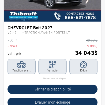
CHEVROLET Bolt 2027
V0149
– TRACTION AVANT 4 PORTES LT
PDSF*
43 931
$
Rabais
9 888
$
34 043
$
Votre prix
Traction avant
Variable
10 km
Plus de caractéristiques
Vérifier la disponibilité
Évaluer mon échange