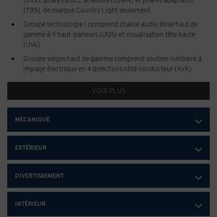
(T95), de marque Country Light seulement
Groupe technologie I comprend chaîne audio Bose haut de
gamme à 9 haut-parleurs (UQS) et visualisation tête haute
(UV6)
Groupe sièges haut de gamme comprend soutien lombaire à
réglage électrique en 4 directions côté conducteur (AVK)
VOIR PLUS
MÉCANIQUE
EXTÉRIEUR
DIVERTISSEMENT
INTÉRIEUR