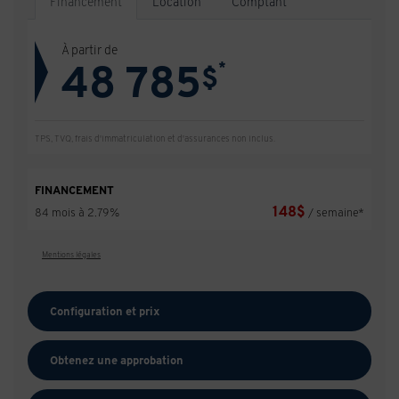
Financement
Location
Comptant
À partir de
48 785
*
$
TPS, TVQ, frais d'immatriculation et d'assurances non inclus.
FINANCEMENT
148
$
84 mois à 2.79%
/ semaine*
Mentions légales
Configuration et prix
Obtenez une approbation