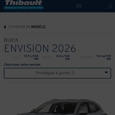
EN
CHANGER DE
MODÈLE
BUICK
ENVISION 2026
10.5 L/100
8.4 L/100
9.6 Le/100
VILLE:
ROUTE:
COMBINÉE:
KM
KM
KM
Choisissez votre version
Privilégiée 4 portes TI