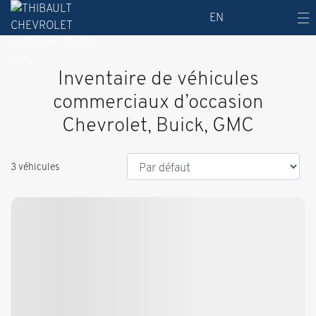
EN
Inventaire de véhicules
commerciaux d’occasion
Chevrolet, Buick, GMC
3 véhicules
Certifié
Afficher 17 images en plus
VOIR PLUS