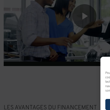
Pou
coo
tec
nav
son
LES AVANTAGES DU FINANCEMENT