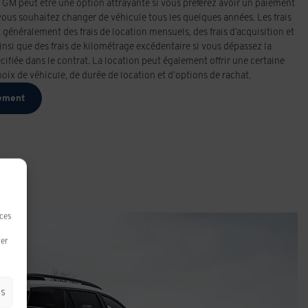
 GM peut être une option attrayante si vous préférez avoir un paiement
ous souhaitez changer de véhicule tous les quelques années. Les frais
énéralement des frais de location mensuels, des frais d’acquisition et
ainsi que des frais de kilométrage excédentaire si vous dépassez la
cifiée dans le contrat. La location peut également offrir une certaine
hoix de véhicule, de durée de location et d’options de rachat.
ement
 ces
rer
es