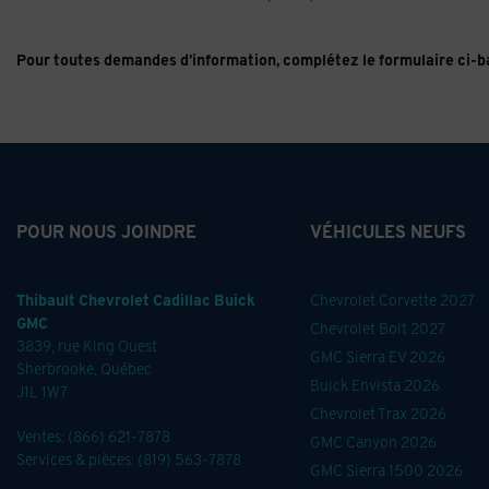
Pour toutes demandes d’information, complétez le formulaire ci-
POUR NOUS JOINDRE
VÉHICULES NEUFS
Thibault Chevrolet Cadillac Buick
Chevrolet Corvette 2027
GMC
Chevrolet Bolt 2027
3839, rue King Ouest
GMC Sierra EV 2026
Sherbrooke
,
Québec
Buick Envista 2026
J1L 1W7
Chevrolet Trax 2026
Ventes:
(866) 621-7878
GMC Canyon 2026
Services & pièces:
(819) 563-7878
GMC Sierra 1500 2026