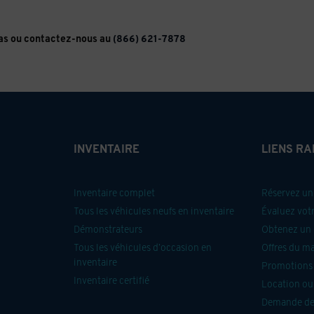
bas ou contactez-nous au
(866) 621-7878
INVENTAIRE
LIENS RA
Inventaire complet
Réservez un 
Tous les véhicules neufs en inventaire
Évaluez vot
Démonstrateurs
Obtenez un 
Tous les véhicules d’occasion en
Offres du m
inventaire
Promotions 
Inventaire certifié
Location ou
Demande de