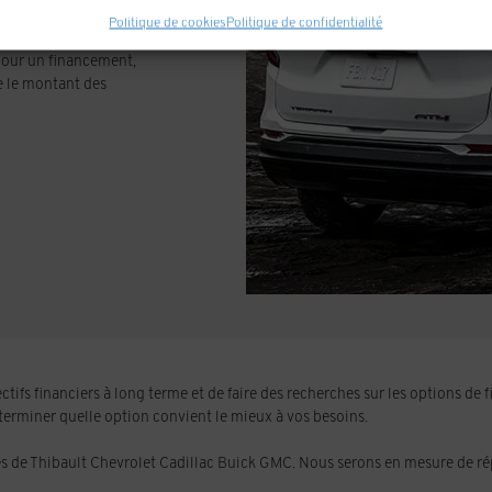
us souhaitez posséder
Politique de cookies
Politique de confidentialité
t généralement des
 pour un financement,
e le montant des
tifs financiers à long terme et de faire des recherches sur les options d
erminer quelle option convient le mieux à vos besoins.
tes de Thibault Chevrolet Cadillac Buick GMC. Nous serons en mesure de r