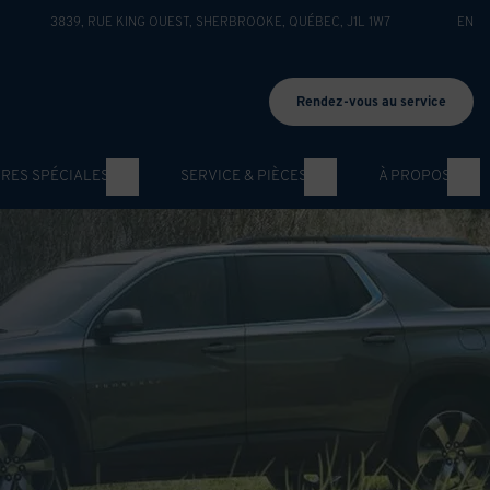
3839, RUE KING OUEST
,
SHERBROOKE
,
QUÉBEC
,
J1L 1W7
EN
Rendez-vous au service
RES SPÉCIALES
SERVICE & PIÈCES
À PROPOS