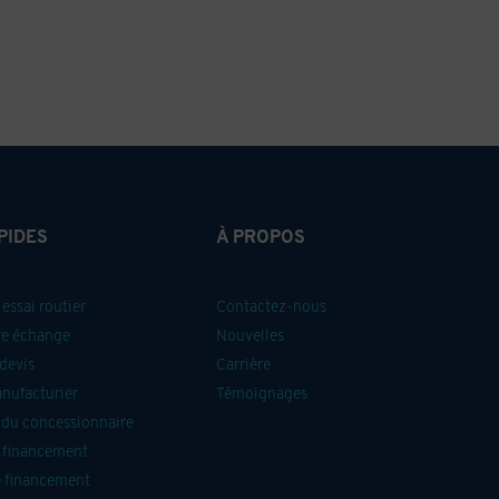
PIDES
À PROPOS
essai routier
Contactez-nous
re échange
Nouvelles
devis
Carrière
anufacturier
Témoignages
du concessionnaire
 financement
 financement