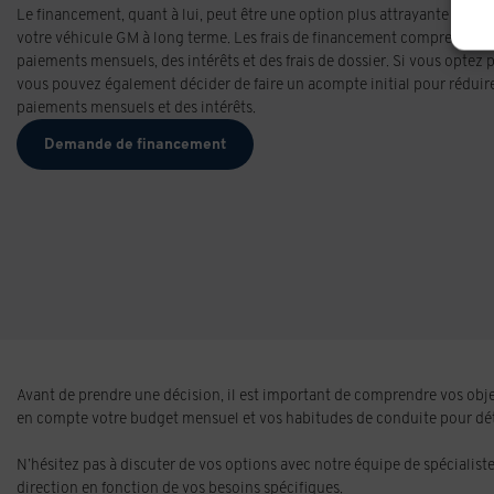
Le financement, quant à lui, peut être une option plus attrayante si vo
votre véhicule GM à long terme. Les frais de financement comprennen
paiements mensuels, des intérêts et des frais de dossier. Si vous optez
vous pouvez également décider de faire un acompte initial pour réduir
paiements mensuels et des intérêts.
Demande de financement
Avant de prendre une décision, il est important de comprendre vos objec
en compte votre budget mensuel et vos habitudes de conduite pour dét
N’hésitez pas à discuter de vos options avec notre équipe de spécialis
direction en fonction de vos besoins spécifiques.