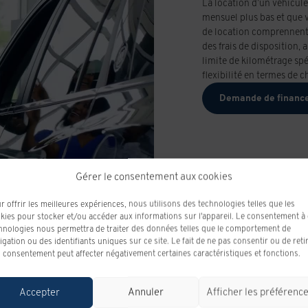
La location d’un véhicule
mensuel plus bas et que v
de location comprennent g
des frais de disposition, 
limite de kilométrage spé
flexibilité en termes de c
Demande de financ
Gérer le consentement aux cookies
r offrir les meilleures expériences, nous utilisons des technologies telles que les
kies pour stocker et/ou accéder aux informations sur l'appareil. Le consentement à
hnologies nous permettra de traiter des données telles que le comportement de
igation ou des identifiants uniques sur ce site. Le fait de ne pas consentir ou de reti
 consentement peut affecter négativement certaines caractéristiques et fonctions.
Accepter
Annuler
Afficher les préférenc