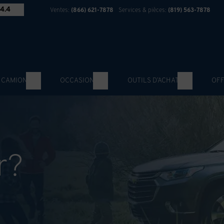
4.4
Ventes:
(866) 621-7878
Services & pièces:
(819) 563-7878
 CAMION
OCCASION
OUTILS D’ACHAT
OFF
r?