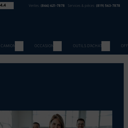
4.4
Ventes:
(866) 621-7878
Services & pièces:
(819) 563-7878
 CAMION
OCCASION
OUTILS D’ACHAT
OFF