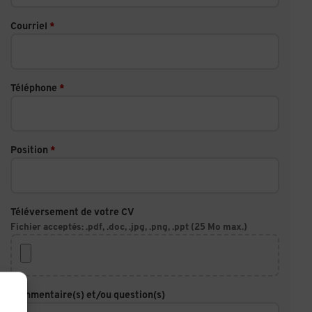
Courriel
*
Téléphone
*
Position
*
Téléversement de votre CV
Fichier acceptés: .pdf, .doc, .jpg, .png, .ppt (25 Mo max.)
Commentaire(s) et/ou question(s)