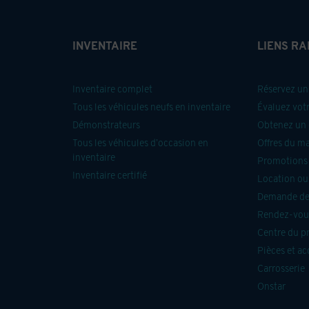
INVENTAIRE
LIENS RA
Inventaire complet
Réservez un 
Tous les véhicules neufs en inventaire
Évaluez vot
Démonstrateurs
Obtenez un 
Tous les véhicules d’occasion en
Offres du m
inventaire
Promotions 
Inventaire certifié
Location ou
Demande de
Rendez-vous
Centre du p
Pièces et ac
Carrosserie
Onstar