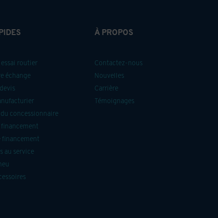
PIDES
À PROPOS
essai routier
Contactez-nous
re échange
Nouvelles
devis
Carrière
anufacturier
Témoignages
du concessionnaire
 financement
 financement
 au service
neu
cessoires