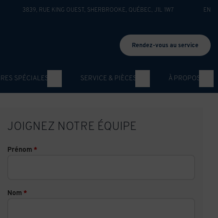
3839, RUE KING OUEST
,
SHERBROOKE
,
QUÉBEC
,
J1L 1W7
EN
Rendez-vous au service
RES SPÉCIALES
SERVICE & PIÈCES
À PROPOS
JOIGNEZ NOTRE ÉQUIPE
Prénom
*
Nom
*