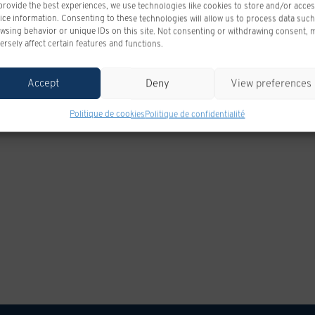
provide the best experiences, we use technologies like cookies to store and/or acce
ice information. Consenting to these technologies will allow us to process data such
wsing behavior or unique IDs on this site. Not consenting or withdrawing consent, 
ersely affect certain features and functions.
Accept
Deny
View preferences
Politique de cookies
Politique de confidentialité