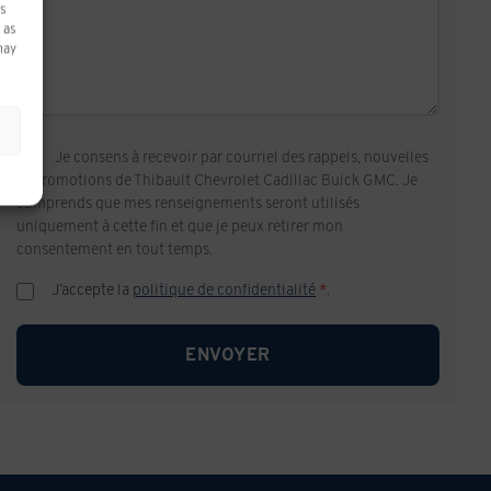
ss
 as
may
Je consens à recevoir par courriel des rappels, nouvelles
et promotions de Thibault Chevrolet Cadillac Buick GMC. Je
comprends que mes renseignements seront utilisés
uniquement à cette fin et que je peux retirer mon
consentement en tout temps.
J’accepte la
politique de confidentialité
*
.