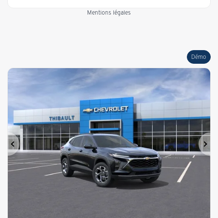
Mentions légales
Démo
Précédent
Sui