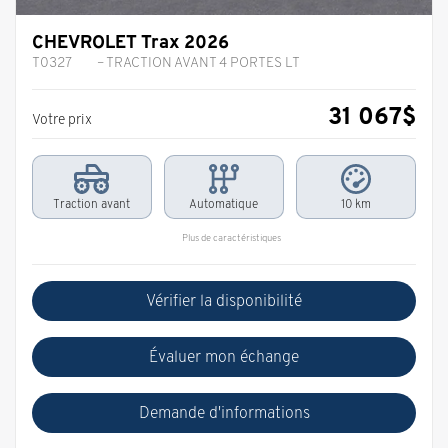
CHEVROLET Trax 2026
T0327
– TRACTION AVANT 4 PORTES LT
31 067
$
Votre prix
Traction avant
Automatique
10 km
Plus de caractéristiques
Vérifier la disponibilité
Évaluer mon échange
Demande d'informations