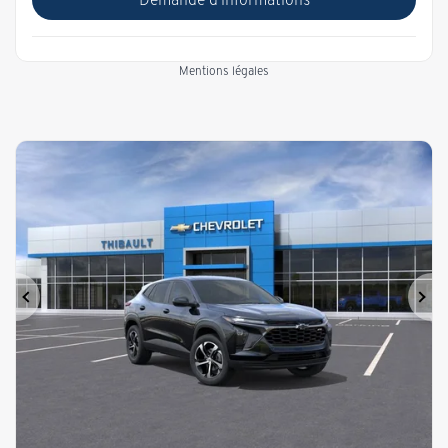
Mentions légales
Précédent
Sui