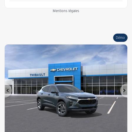
Mentions légales
Démo
Précédent
Sui