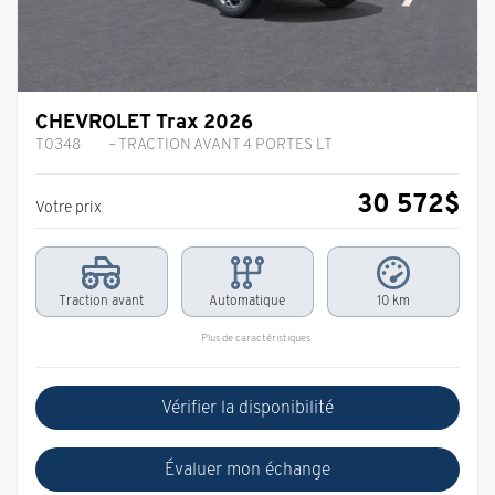
CHEVROLET Trax 2026
T0348
– TRACTION AVANT 4 PORTES LT
30 572
$
Votre prix
Traction avant
Automatique
10 km
Plus de caractéristiques
Vérifier la disponibilité
Évaluer mon échange