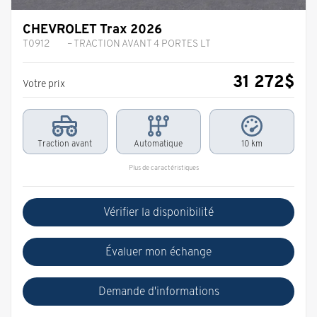
CHEVROLET Trax 2026
T0912
– TRACTION AVANT 4 PORTES LT
31 272
$
Votre prix
Traction avant
Automatique
10 km
Plus de caractéristiques
Vérifier la disponibilité
Évaluer mon échange
Demande d'informations