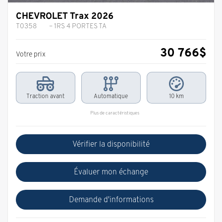
CHEVROLET Trax 2026
T0358
– 1RS 4 PORTES TA
30 766
$
Votre prix
Traction avant
Automatique
10 km
Plus de caractéristiques
Vérifier la disponibilité
Évaluer mon échange
Demande d'informations