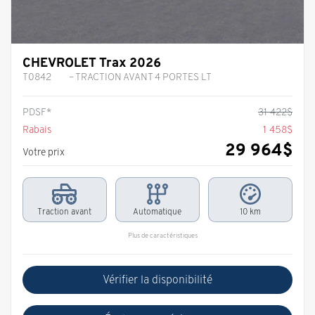
CHEVROLET Trax 2026
T0842
– TRACTION AVANT 4 PORTES LT
PDSF*
31 422
$
Rabais
1 458
$
29 964
$
Votre prix
Traction avant
Automatique
10 km
Plus de caractéristiques
Vérifier la disponibilité