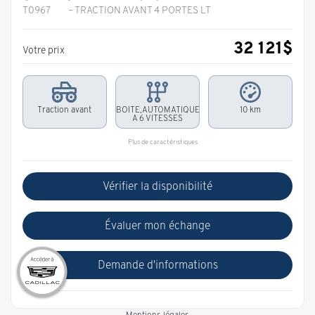
T0967
– TRACTION AVANT 4 PORTES LT
32 121
$
Votre prix
Traction avant
BOITE,AUTOMATIQUE
10 km
A 6 VITESSES
Plus de caractéristiques
Vérifier la disponibilité
Évaluer mon échange
Demande d'informations
Mentions légales