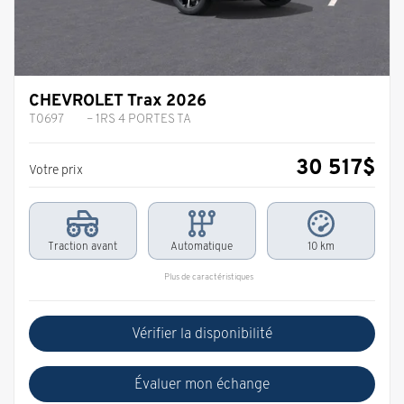
CHEVROLET Trax 2026
T0697
– 1RS 4 PORTES TA
30 517
$
Votre prix
Traction avant
Automatique
10 km
Plus de caractéristiques
Vérifier la disponibilité
Évaluer mon échange