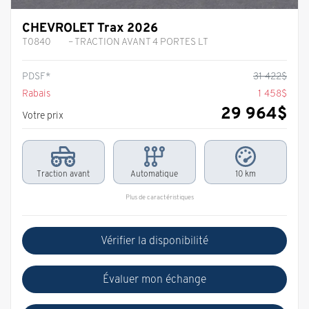
CHEVROLET Trax 2026
T0840
– TRACTION AVANT 4 PORTES LT
PDSF*
31 422
$
Rabais
1 458
$
29 964
$
Votre prix
Traction avant
Automatique
10 km
Plus de caractéristiques
Vérifier la disponibilité
Évaluer mon échange