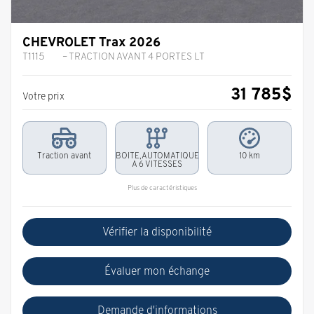
CHEVROLET Trax 2026
T1115
– TRACTION AVANT 4 PORTES LT
31 785
$
Votre prix
Traction avant
BOITE,AUTOMATIQUE
10 km
A 6 VITESSES
Plus de caractéristiques
Vérifier la disponibilité
Évaluer mon échange
Demande d'informations