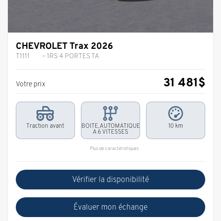
CHEVROLET Trax 2026
T1111
– 1RS 4 PORTES TA
31 481
$
Votre prix
Traction avant
BOITE,AUTOMATIQUE
10 km
A 6 VITESSES
Plus de caractéristiques
Vérifier la disponibilité
Évaluer mon échange