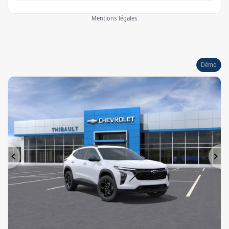
Mentions légales
Démo
Précédent
Sui