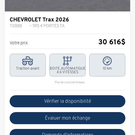
CHEVROLET Trax 2026
T0888
– 1RS 4 PORTES TA
30 616
$
Votre prix
Traction avant
BOITE,AUTOMATIQUE
10 km
A 6 VITESSES
Plus de caractéristiques
Vérifier la disponibilité
Évaluer mon échange
Demande d'informations