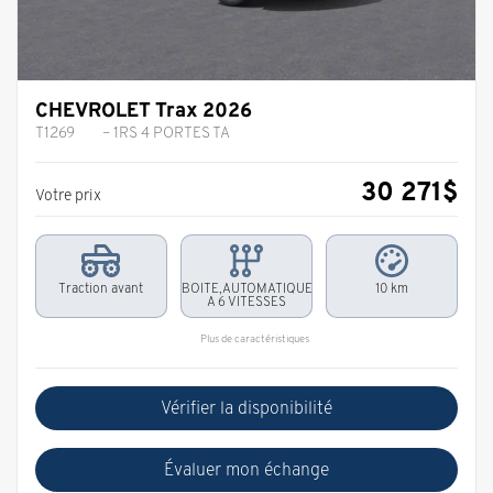
CHEVROLET Trax 2026
T1269
– 1RS 4 PORTES TA
30 271
$
Votre prix
Traction avant
BOITE,AUTOMATIQUE
10 km
A 6 VITESSES
Plus de caractéristiques
Vérifier la disponibilité
Évaluer mon échange