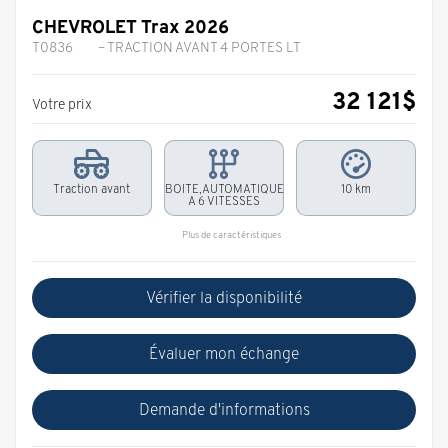
CHEVROLET Trax 2026
T0836
– TRACTION AVANT 4 PORTES LT
32 121
$
Votre prix
Traction avant
BOITE,AUTOMATIQUE
10 km
A 6 VITESSES
Plus de caractéristiques
Vérifier la disponibilité
Évaluer mon échange
Demande d'informations