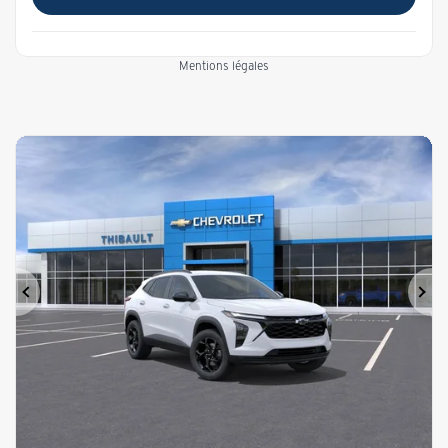
Mentions légales
Précédent
Sui