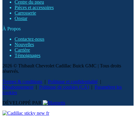
Centre du pneu
Pièces et accessoires
Carrosserie
Onstar
À Propos
Contactez-nous
Nouvelles
Carrière
Témoignages
2026 © Thibault Chevrolet Cadillac Buick GMC
| Tous droits
réservés.
Termes & conditions
|
Politique et confidentialité
|
Désabonnement
|
Politique de cookies (CA)
|
Paramétrer les
cookies
DÉVELOPPÉ PAR