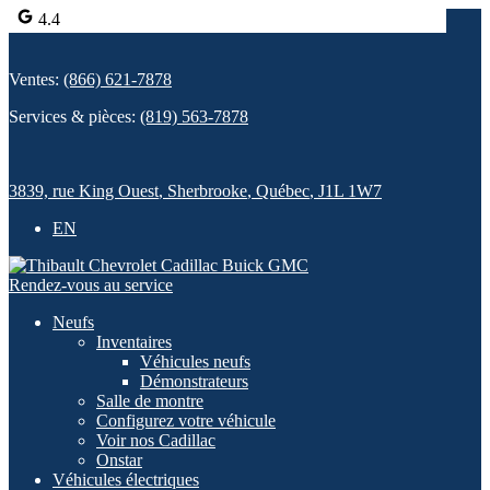
4.4
Ventes:
(866) 621-7878
Services & pièces:
(819) 563-7878
3839, rue King Ouest
,
Sherbrooke
,
Québec
,
J1L 1W7
EN
Rendez-vous au service
Neufs
Inventaires
Véhicules neufs
Démonstrateurs
Salle de montre
Configurez votre véhicule
Voir nos Cadillac
Onstar
Véhicules électriques