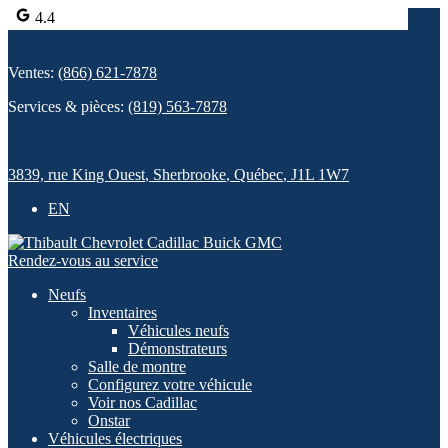
4.4
Ventes:
(866) 621-7878
Services & pièces:
(819) 563-7878
3839, rue King Ouest
,
Sherbrooke
,
Québec
,
J1L 1W7
EN
Rendez-vous au service
Neufs
Inventaires
Véhicules neufs
Démonstrateurs
Salle de montre
Configurez votre véhicule
Voir nos Cadillac
Onstar
Véhicules électriques