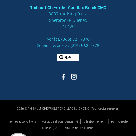
Thibault Chevrolet Cadillac Buick GMC
3839, rue King Ouest
Sherbrooke
,
Québec
J1L 1W7
Ventes:
(866) 621-7878
Services & pièces:
(819) 563-7878
4.4
2026 © THIBAULT CHEVROLET CADILLAC BUICK GMC
| Tous droits réservés.
|
|
|
Termes & conditions
Politique et confidentialité
Désabonnement
Politique de
|
cookies (CA)
Paramétrer les cookies