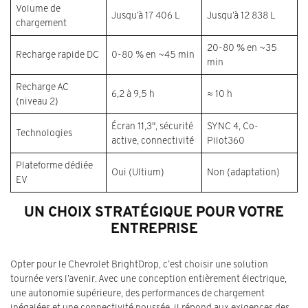
Volume de
Jusqu’à 17 406 L
Jusqu’à 12 838 L
chargement
20-80 % en ~35
Recharge rapide DC
0-80 % en ~45 min
min
Recharge AC
6,2 à 9,5 h
≈ 10 h
(niveau 2)
Écran 11,3″, sécurité
SYNC 4, Co-
Technologies
active, connectivité
Pilot360
Plateforme dédiée
Oui (Ultium)
Non (adaptation)
EV
UN CHOIX STRATÉGIQUE POUR VOTRE
ENTREPRISE
Opter pour le Chevrolet BrightDrop, c’est choisir une solution
tournée vers l’avenir. Avec une conception entièrement électrique,
une autonomie supérieure, des performances de chargement
inégalées et une connectivité poussée, il répond aux exigences des