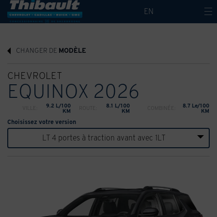
EN
CHANGER DE
MODÈLE
CHEVROLET
EQUINOX 2026
9.2 L/100
8.1 L/100
8.7 Le/100
VILLE:
ROUTE:
COMBINÉE:
KM
KM
KM
Choisissez votre version
LT 4 portes à traction avant avec 1LT