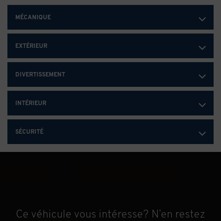
miroirs de courtoisie éclairés aux pare-soleil (DAE), sièges
conducteur et passager avant chauffants (KA1), volant
MÉCANIQUE
chauffant (KI3) et glaces électriques à commande d'ouverture
et de fermeture rapides à distance côté conducteur et à
commande d'ouverture rapide pour toutes les autres glaces
EXTÉRIEUR
(WLM)
DIVERTISSEMENT
INTÉRIEUR
SÉCURITÉ
Ce véhicule vous intéresse? N’en restez