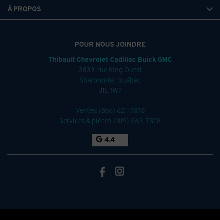
À PROPOS
POUR NOUS JOINDRE
Thibault Chevrolet Cadillac Buick GMC
3839, rue King Ouest
Sherbrooke
,
Québec
J1L 1W7
Ventes:
(866) 621-7878
Services & pièces:
(819) 563-7878
4.4