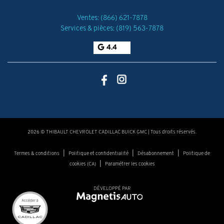
Ventes:
(866) 621-7878
Services & pièces:
(819) 563-7878
4.4
2026 © THIBAULT CHEVROLET CADILLAC BUICK GMC
| Tous droits réservés.
|
|
|
Termes & conditions
Politique et confidentialité
Désabonnement
Politique de
|
cookies (CA)
Paramétrer les cookies
DÉVELOPPÉ PAR