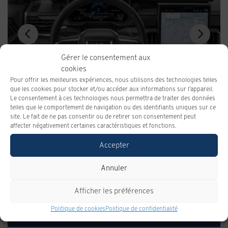
Gérer le consentement aux
cookies
Pour offrir les meilleures expériences, nous utilisons des technologies telles
que les cookies pour stocker et/ou accéder aux informations sur l'appareil.
Le consentement à ces technologies nous permettra de traiter des données
telles que le comportement de navigation ou des identifiants uniques sur ce
site. Le fait de ne pas consentir ou de retirer son consentement peut
affecter négativement certaines caractéristiques et fonctions.
Accepter
Annuler
Spécifications
Afficher les préférences
Politique de cookies
Politique de confidentialité
GROUPE