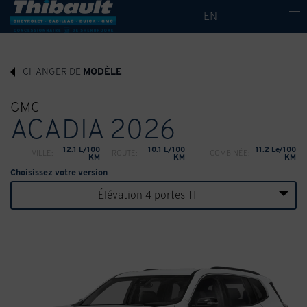
EN
CHANGER DE
MODÈLE
GMC
ACADIA 2026
12.1 L/100
10.1 L/100
11.2 Le/100
VILLE:
ROUTE:
COMBINÉE:
KM
KM
KM
Choisissez votre version
Élévation 4 portes TI