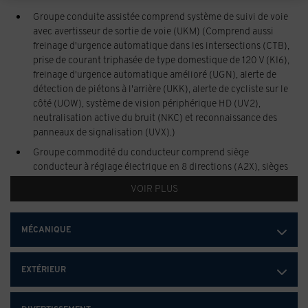
Groupe conduite assistée comprend système de suivi de voie
avec avertisseur de sortie de voie (UKM) (Comprend aussi
freinage d'urgence automatique dans les intersections (CTB),
prise de courant triphasée de type domestique de 120 V (KI6),
freinage d'urgence automatique amélioré (UGN), alerte de
détection de piétons à l'arrière (UKK), alerte de cycliste sur le
côté (UOW), système de vision périphérique HD (UV2),
neutralisation active du bruit (NKC) et reconnaissance des
panneaux de signalisation (UVX).)
Groupe commodité du conducteur comprend siège
conducteur à réglage électrique en 8 directions (A2X), sièges
conducteur et passager avant chauffants (KA1), soutien
VOIR PLUS
lombaire à réglage électrique en 4 directions côté conducteur
(AVK), démarreur à distance (BTV), volant chauffant (KI3),
volant à 4 branches (N5G) et hayon relevable mains libres
MÉCANIQUE
programmable à commande électrique AutoSense (TCP)
Groupe de remorquage comprend système de
EXTÉRIEUR
refroidissement grande capacité (V08), vue de l'attelage
(PZ8), guidage de l'attelage (CTT), alternateur de 220 A
(KW5), attelage installé à l'usine, capacité de 5 000 lb,