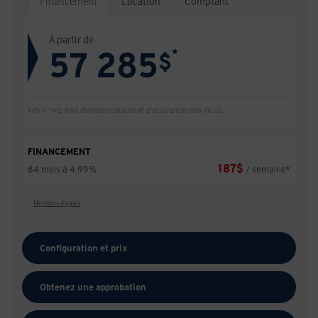
Financement
Location
Comptant
À partir de
57 285
*
$
TPS + TVQ, frais d'immatriculation et d'assurances non inclus.
FINANCEMENT
187
$
84 mois à 4.99%
/ semaine*
Mentions légales
Configuration et prix
Obtenez une approbation