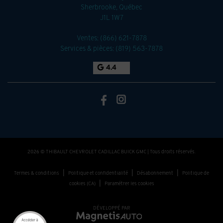
Sherbrooke
,
Québec
J1L 1W7
Ventes:
(866) 621-7878
Services & pièces:
(819) 563-7878
4.4
2026 © THIBAULT CHEVROLET CADILLAC BUICK GMC
| Tous droits réservés.
|
|
|
Termes & conditions
Politique et confidentialité
Désabonnement
Politique de
|
cookies (CA)
Paramétrer les cookies
DÉVELOPPÉ PAR