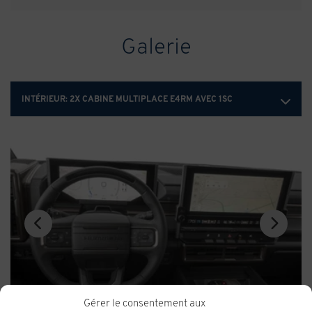
Galerie
INTÉRIEUR:
2X CABINE MULTIPLACE E4RM AVEC 1SC
Gérer le consentement aux