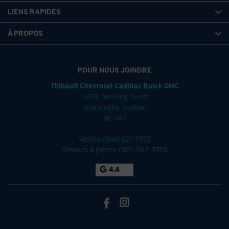
Crochets de remorquage avant noirs avec anneau en D
LIENS RAPIDES
articulé, montés au cadre
À PROPOS
Châssis, contrôle de conduite adaptatif avec amortissement
en continu
Suspension adaptative Air Ride avant et arrière avec garde au
POUR NOUS JOINDRE
sol réglable et mode extraction
Thibault Chevrolet Cadillac Buick GMC
Suspension, tenue de route et maniabilité, à commande
3839, rue King Ouest
électronique automatique
Sherbrooke
,
Québec
Direction électronique aux 4 roues avec fonction de conduite
J1L 1W7
en diagonale marche du crabe à basse vitesse, comprend
nouveau mode King Crab à basses vitesses
Ventes:
(866) 621-7878
Freins avant et arrière à disque d'étrier coulissant DURALIFE
Services & pièces:
(819) 563-7878
avec capacité de récupération d'énergie
4.4
Freins à commande de serrage électrique intégrée
Frein de stationnement électronique
Disque de frein traité par nitrocarburation ferritique