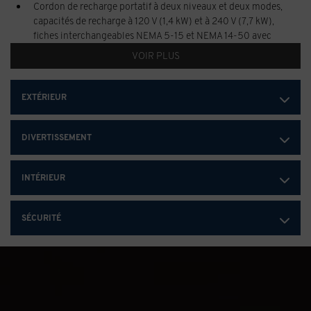
Cordon de recharge portatif à deux niveaux et deux modes,
capacités de recharge à 120 V (1,4 kW) et à 240 V (7,7 kW),
fiches interchangeables NEMA 5-15 et NEMA 14-50 avec
connecteur de véhicule SAE J1772
VOIR PLUS
Normes d'émissions fédérales
Véhicule à émissions nulles (ZEV)
EXTÉRIEUR
Unité d'entraînement avant à un moteur, onduleur intégré,
système de stationnement
DIVERTISSEMENT
Unité d'entraînement arrière à un moteur, onduleur intégré
Levier sélecteur électronique de précision, sélecteur de
INTÉRIEUR
gamme électronique avec sélection basse pour le freinage à
récupération d'énergie et la conduite à une pédale
Sélecteur de mode de conduite comprend My Mode, normal,
SÉCURITÉ
hors route, tout terrain et remorquage/transport
Rapport de démultiplication final de 13,26 : 1 avant et arrière
Fonction de transfert d'énergie Pro haute tension de 19,2 kW
avec capacité d'alimentation véhicule à charge, véhicule à
véhicule (requiert équipement supplémentaire)