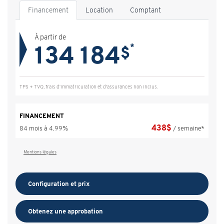
Financement
Location
Comptant
À partir de
134 184
*
$
TPS + TVQ, frais d'immatriculation et d'assurances non inclus.
FINANCEMENT
438
$
84 mois à 4.99%
/ semaine*
Mentions légales
Configuration et prix
Obtenez une approbation