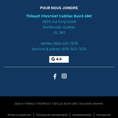
Suspension adaptative Air Ride avant et arrière avec garde au
POUR NOUS JOINDRE
sol réglable et mode extraction
Thibault Chevrolet Cadillac Buick GMC
Suspension, tenue de route et maniabilité, à commande
3839, rue King Ouest
électronique automatique
Sherbrooke
,
Québec
Direction électronique aux 4 roues avec fonction de conduite
J1L 1W7
en diagonale marche du crabe à basse vitesse, comprend
nouveau mode King Crab à basses vitesses
Ventes:
(866) 621-7878
Freins avant et arrière de 18 po à disque d'étrier coulissant
Services & pièces:
(819) 563-7878
DURALIFE avec capacité de récupération d'énergie
4.4
Disque de frein traité par nitrocarburation ferritique
Freins à commande de serrage électrique intégrée
Frein de stationnement électronique
Cric mécanique
2026 © THIBAULT CHEVROLET CADILLAC BUICK GMC
| Tous droits réservés.
|
|
|
Termes & conditions
Politique et confidentialité
Désabonnement
Politique de