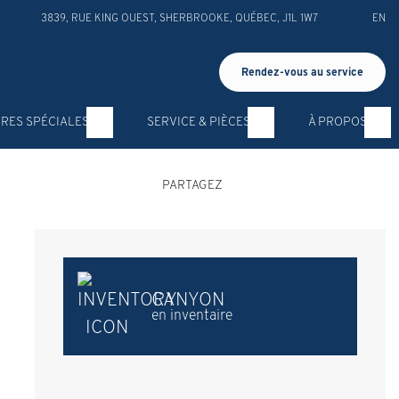
3839, RUE KING OUEST
,
SHERBROOKE
,
QUÉBEC
,
J1L 1W7
EN
Rendez-vous au service
RES SPÉCIALES
SERVICE & PIÈCES
À PROPOS
PARTAGEZ
CANYON
en inventaire