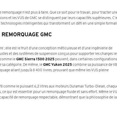
morquage n’est plus à faire. Que ce soit pour le travail, pour tracter un
mions et les VUS de GMC se distinguent par leurs capacités supérieures. C’
e technologies intelligentes qui transforment un défi en une simple formali
DU REMORQUAGE GMC
 ; elle est le fruit d’une conception méticuleuse et d’une ingénierie de
bustes et des systèmes de suspension conçus pour supporter les charges le
s comme le
GMC Sierra 1500 2025
peuvent, dans certaines configurations
de sa catégorie. De même, le
GMC Yukon 2025
combine sa puissance de V8
orquage allant jusqu’à 8 400 livres, prouvant que même les VUS pleine
V8 comme le puissant 6,2 litres aux moteurs Duramax Turbo-Diesel, chaqu
, ce qui est essentiel pour un remorquage fluide et sans effort. Même le V
e capacité de remorquage respectable, démontrant que la philosophie de la