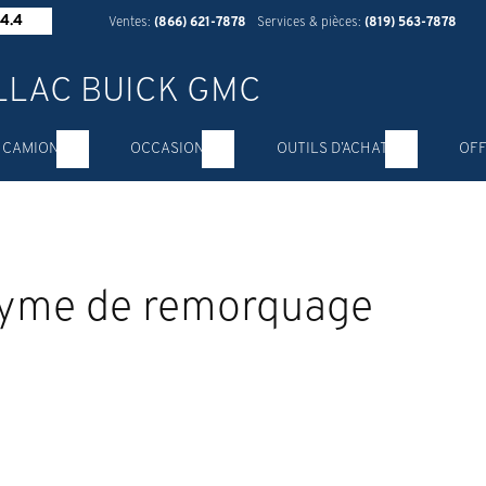
4.4
Ventes:
(866) 621-7878
Services & pièces:
(819) 563-7878
 CAMION
OCCASION
OUTILS D’ACHAT
OFF
nyme de remorquage