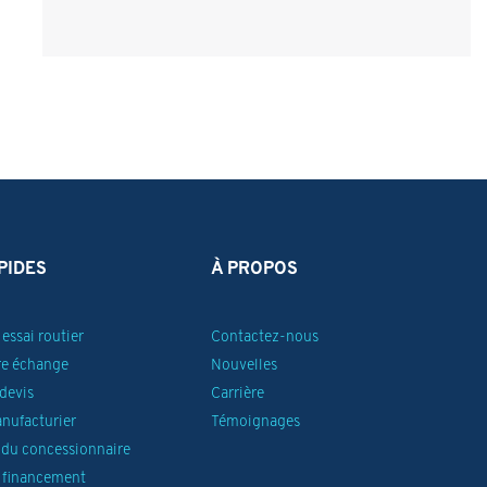
PIDES
À PROPOS
essai routier
Contactez-nous
re échange
Nouvelles
devis
Carrière
anufacturier
Témoignages
du concessionnaire
 financement