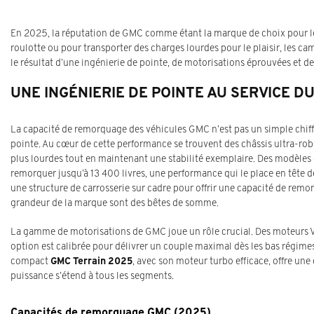
En 2025, la réputation de GMC comme étant la marque de choix pour le re
roulotte ou pour transporter des charges lourdes pour le plaisir, les ca
le résultat d’une ingénierie de pointe, de motorisations éprouvées et d
UNE INGÉNIERIE DE POINTE AU SERVICE 
La capacité de remorquage des véhicules GMC n’est pas un simple chiffre
pointe. Au cœur de cette performance se trouvent des châssis ultra-ro
plus lourdes tout en maintenant une stabilité exemplaire. Des modèle
remorquer jusqu’à 13 400 livres, une performance qui le place en tête 
une structure de carrosserie sur cadre pour offrir une capacité de rem
grandeur de la marque sont des bêtes de somme.
La gamme de motorisations de GMC joue un rôle crucial. Des moteurs 
option est calibrée pour délivrer un couple maximal dès les bas régimes
compact
GMC Terrain 2025
, avec son moteur turbo efficace, offre un
puissance s’étend à tous les segments.
Capacités de remorquage GMC (2025)