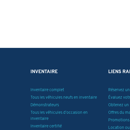
INVENTAIRE
LIENS RA
Inventaire complet
Réservez un 
Tous les véhicules neufs en inventaire
Évaluez vot
Démonstrateurs
Obtenez un 
Tous les véhicules d’occasion en
Offres du m
inventaire
Promotions 
Inventaire certifié
Location ou