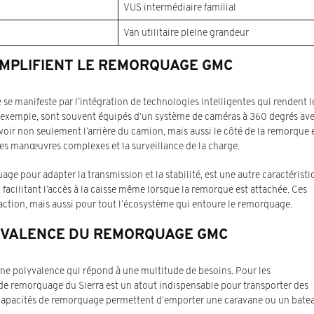
VUS intermédiaire familial
Van utilitaire pleine grandeur
IMPLIFIENT LE REMORQUAGE GMC
se manifeste par l’intégration de technologies intelligentes qui rendent l
ar exemple, sont souvent équipés d’un système de caméras à 360 degrés av
ir non seulement l’arrière du camion, mais aussi le côté de la remorque 
r les manœuvres complexes et la surveillance de la charge.
e pour adapter la transmission et la stabilité, est une autre caractéristi
 facilitant l’accès à la caisse même lorsque la remorque est attachée. Ces
action, mais aussi pour tout l’écosystème qui entoure le remorquage.
OLYVALENCE DU REMORQUAGE GMC
une polyvalence qui répond à une multitude de besoins. Pour les
de remorquage du Sierra est un atout indispensable pour transporter des
es capacités de remorquage permettent d’emporter une caravane ou un bate