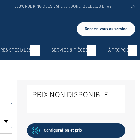
3839, RUE KING OUEST
,
SHERBROOKE
,
QUÉBEC
,
J1L 1W7
EN
Rendez-vous au service
RES SPÉCIALES
SERVICE & PIÈCES
À PROPOS
PRIX NON DISPONIBLE
Configuration et prix