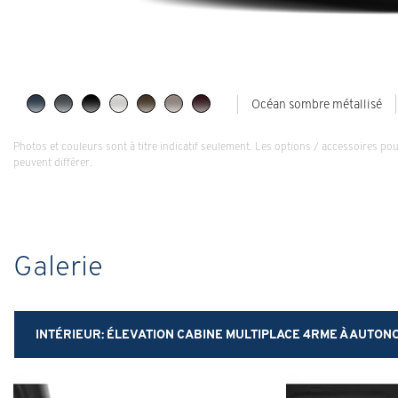
Océan sombre métallisé
Photos et couleurs sont à titre indicatif seulement. Les options / accessoires po
peuvent différer.
Galerie
INTÉRIEUR:
ÉLEVATION CABINE MULTIPLACE 4RME À AUTON