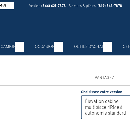
4.4
Ventes:
(866) 621-7878
Services & pièces:
(819) 563-7878
 CAMION
OCCASION
OUTILS D’ACHAT
OFF
PARTAGEZ
Choisissez votre version
Élevation cabine
multiplace 4RMe à
autonomie standard