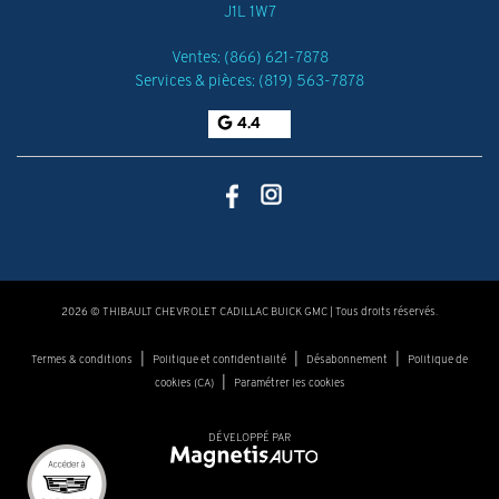
J1L 1W7
Ventes:
(866) 621-7878
Services & pièces:
(819) 563-7878
4.4
2026 © THIBAULT CHEVROLET CADILLAC BUICK GMC
| Tous droits réservés.
|
|
|
Termes & conditions
Politique et confidentialité
Désabonnement
Politique de
|
cookies (CA)
Paramétrer les cookies
DÉVELOPPÉ PAR