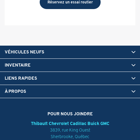
Réservez un essai routier
VÉHICULES NEUFS
INVENTAIRE
LIENS RAPIDES
À PROPOS
POUR NOUS JOINDRE
Thibault Chevrolet Cadillac Buick GMC
3839, rue King Ouest
Sherbrooke
,
Québec