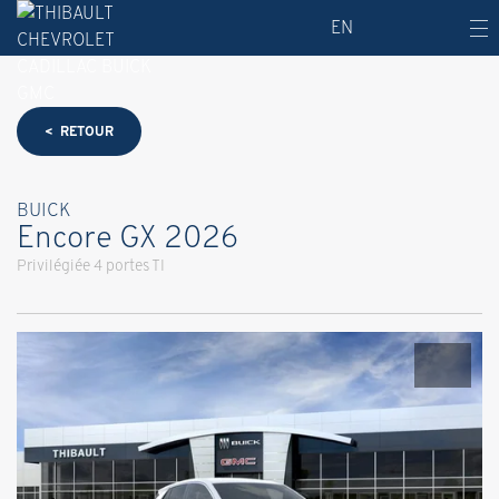
EN
< RETOUR
BUICK
Encore GX 2026
Privilégiée 4 portes TI