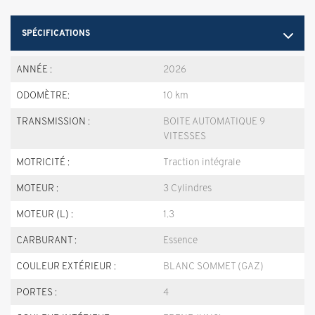
SPÉCIFICATIONS
ANNÉE :
2026
ODOMÈTRE:
10 km
TRANSMISSION :
BOITE AUTOMATIQUE 9
VITESSES
MOTRICITÉ :
Traction intégrale
MOTEUR :
3 Cylindres
MOTEUR (L) :
1.3
CARBURANT :
Essence
COULEUR EXTÉRIEUR :
BLANC SOMMET (GAZ)
PORTES :
4