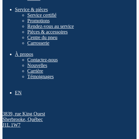
Service & pièces
Service certifié
Promotions
Rendez-vous au service
Pièces & accessoires
Centre du pneu
Carrosserie
À propos
Contactez-nous
Nouvelles
Carrière
Témoignages
EN
3839, rue King Ouest
Sherbrooke
,
Québec
J1L 1W7