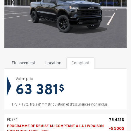
Financement
Location
Comptant
Votre prix
63 381
$
TPS + TVQ, frais d'immatriculation et d'assurances non inclus.
75 421
$
PDSF*
PROGRAMME DE REMISE AU COMPTANT À LA LIVRAISON
-
5 500
$