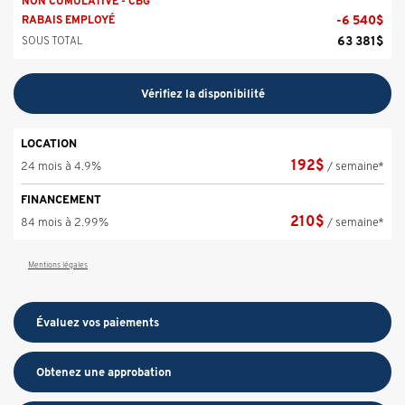
NON CUMULATIVE - CBG
-
6 540
$
RABAIS EMPLOYÉ
63 381
$
SOUS TOTAL
Vérifiez la disponibilité
LOCATION
192
$
24 mois à 4.9%
/ semaine*
FINANCEMENT
210
$
84 mois à 2.99%
/ semaine*
Mentions légales
Évaluez vos
paiements
Obtenez une approbation