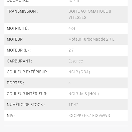
ODOMÈTRE:
10 km
TRANSMISSION :
BOITE AUTOMATIQUE 8
VITESSES
MOTRICITÉ :
4x4
MOTEUR :
Moteur TurboMax de 2,7 L
MOTEUR (L) :
2.7
CARBURANT :
Essence
COULEUR EXTÉRIEUR :
NOIR (GBA)
PORTES :
4
COULEUR INTÉRIEUR:
NOIR JAIS (H0U)
NUMÉRO DE STOCK :
T1147
NIV :
3GCPKEEK7TG396993