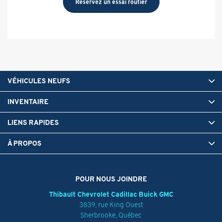
Réservez un essai routier
VÉHICULES NEUFS
INVENTAIRE
LIENS RAPIDES
À PROPOS
POUR NOUS JOINDRE
Thibault Chevrolet Cadillac Buick GMC
3839, rue King Ouest
Sherbrooke
,
Québec