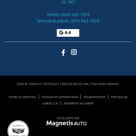
J1L 1W7
Ventes:
(866) 621-7878
Services & pièces:
(819) 563-7878
4.4
2026 © THIBAULT CHEVROLET CADILLAC BUICK GMC
| Tous droits réservés.
|
|
|
Termes & conditions
Politique et confidentialité
Désabonnement
Politique de
|
cookies (CA)
Paramétrer les cookies
DÉVELOPPÉ PAR