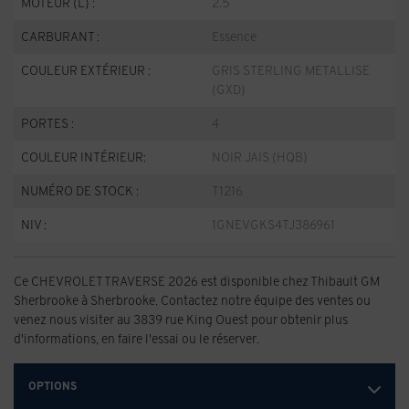
MOTEUR (L) :
2.5
CARBURANT :
Essence
COULEUR EXTÉRIEUR :
GRIS STERLING METALLISE
(GXD)
PORTES :
4
COULEUR INTÉRIEUR:
NOIR JAIS (HQB)
NUMÉRO DE STOCK :
T1216
NIV :
1GNEVGKS4TJ386961
Ce CHEVROLET TRAVERSE 2026 est disponible chez Thibault GM
Sherbrooke à Sherbrooke. Contactez notre équipe des ventes ou
venez nous visiter au 3839 rue King Ouest pour obtenir plus
d'informations, en faire l'essai ou le réserver.
OPTIONS