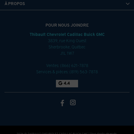
À PROPOS
POUR NOUS JOINDRE
Thibault Chevrolet Cadillac Buick GMC
3839, rue King Ouest
Sherbrooke
,
Québec
J1L 1W7
Ventes:
(866) 621-7878
Services & pièces:
(819) 563-7878
4.4
2026 © THIBAULT CHEVROLET CADILLAC BUICK GMC
| Tous droits réservés.