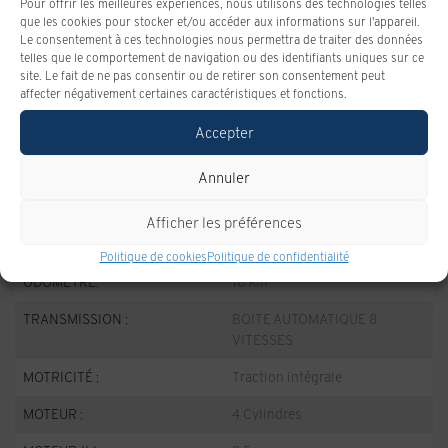
Pour offrir les meilleures expériences, nous utilisons des technologies telles
DÉMO
que les cookies pour stocker et/ou accéder aux informations sur l'appareil.
Le consentement à ces technologies nous permettra de traiter des données
telles que le comportement de navigation ou des identifiants uniques sur ce
Profitez de l'offre
site. Le fait de ne pas consentir ou de retirer son consentement peut
affecter négativement certaines caractéristiques et fonctions.
Accepter
Annuler
SPÉCIFICATIONS
Afficher les préférences
ANNÉE :
2026
Politique de cookies
Politique de confidentialité
ODOMÈTRE:
10 km
TRANSMISSION :
BOITE AUTOMATIQUE 8
VITESSES
MOTRICITÉ :
Traction intégrale
MOTEUR :
4 Cylindres