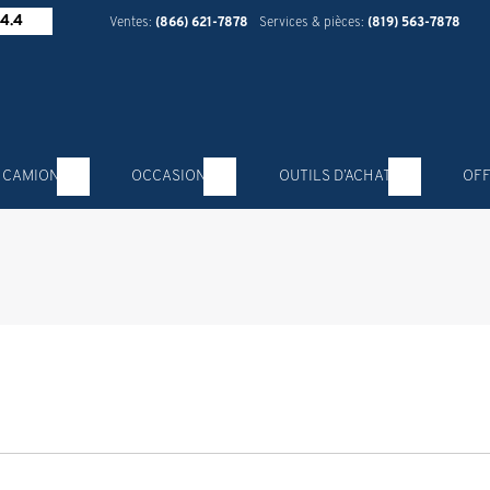
4.4
Ventes:
(866) 621-7878
Services & pièces:
(819) 563-7878
 CAMION
OCCASION
OUTILS D’ACHAT
OFF