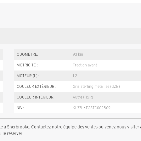
ODOMÈTRE:
93 km
MOTRICITÉ :
Traction avant
MOTEUR (L) :
1.2
COULEUR EXTÉRIEUR :
Gris sterling métallisé (GZB)
COULEUR INTÉRIEUR:
Autre (H5R)
NIV :
KL77LKE28TC002509
à Sherbrooke. Contactez notre équipe des ventes ou venez nous visiter 
 le réserver.