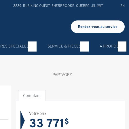
3839, RUE KING OUEST
,
SHERBROOKE
,
QUÉBEC
,
J1L 1W7
EN
Rendez-vous au service
RES SPÉCIALES
SERVICE & PIÈCES
À PROPOS
PARTAGEZ
Comptant
Votre prix
33 771
$