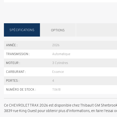
SPÉCIFICATIONS
OPTIONS
ANNÉE :
2026
TRANSMISSION :
Automatique
MOTEUR :
3 Cylindres
CARBURANT :
Essence
PORTES :
4
NUMÉRO DE STOCK :
T0618
Ce CHEVROLET TRAX 2026 est disponible chez Thibault GM Sherbrooke 
3839 rue King Ouest pour obtenir plus d'informations, en faire l'essai ou