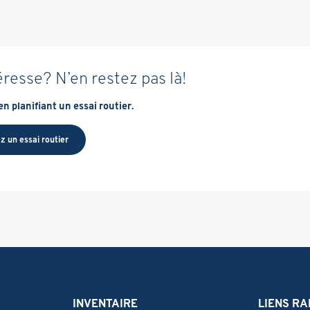
éresse? N’en restez pas là!
n planifiant un essai routier.
z un essai routier
INVENTAIRE
LIENS RA