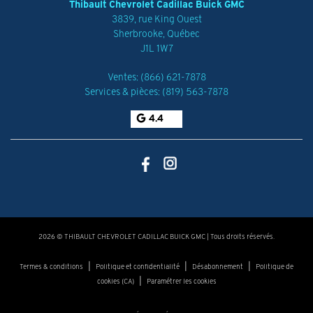
Thibault Chevrolet Cadillac Buick GMC
3839, rue King Ouest
Sherbrooke
,
Québec
J1L 1W7
Ventes:
(866) 621-7878
Services & pièces:
(819) 563-7878
4.4
2026 © THIBAULT CHEVROLET CADILLAC BUICK GMC
| Tous droits réservés.
|
|
|
Termes & conditions
Politique et confidentialité
Désabonnement
Politique de
|
cookies (CA)
Paramétrer les cookies