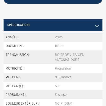
SPÉCIFICATIONS
ANNÉE :
2026
ODOMÈTRE:
10 km
TRANSMISSION :
BOITE DE VITESSES
AUTOMATIQUE A
MOTRICITÉ :
Propulsion
MOTEUR :
8 Cylindres
MOTEUR (L) :
6.6
CARBURANT :
Essence
COULEUR EXTÉRIEUR :
NOIR (GBA)