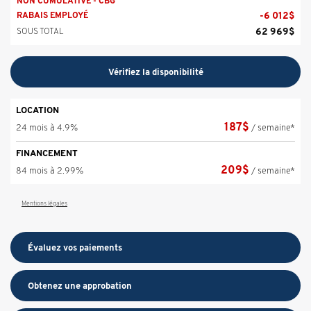
NON CUMULATIVE - CBG
-
6 012
$
RABAIS EMPLOYÉ
62 969
$
SOUS TOTAL
Vérifiez la disponibilité
LOCATION
187
$
24 mois à 4.9%
/ semaine*
FINANCEMENT
209
$
84 mois à 2.99%
/ semaine*
Mentions légales
Évaluez vos
paiements
Obtenez une approbation