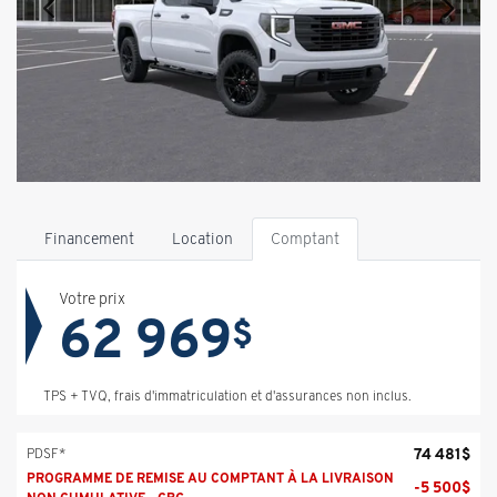
Financement
Location
Comptant
Votre prix
62 969
$
TPS + TVQ, frais d'immatriculation et d'assurances non inclus.
74 481
$
PDSF*
PROGRAMME DE REMISE AU COMPTANT À LA LIVRAISON
-
5 500
$