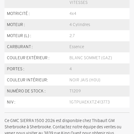
VITESSES
MOTRICITÉ :
4x4
MOTEUR :
4 Cylindres
MOTEUR (L) :
2.7
CARBURANT :
Essence
COULEUR EXTÉRIEUR :
BLANC SOMMET (GAZ)
PORTES :
4
COULEUR INTÉRIEUR:
NOIR JAIS (H0U)
NUMÉRO DE STOCK :
T1209
NIV :
1GTPUAEKXTZ413773
Ce GMC SIERRA 1500 2026 est disponible chez Thibault GM
Sherbrooke à Sherbrooke. Contactez notre équipe des ventes ou
venez nous visiter au 3839 rue King Ouest pour obtenir plus