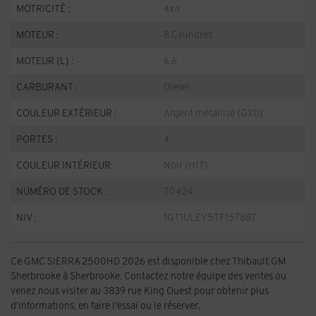
MOTRICITÉ :
4x4
MOTEUR :
8 Cylindres
MOTEUR (L) :
6.6
CARBURANT :
Diesel
COULEUR EXTÉRIEUR :
Argent métallisé (GXD)
PORTES :
4
COULEUR INTÉRIEUR:
Noir (H1T)
NUMÉRO DE STOCK :
T0424
NIV :
1GT1ULEY5TF157887
Ce GMC SIERRA 2500HD 2026 est disponible chez Thibault GM
Sherbrooke à Sherbrooke. Contactez notre équipe des ventes ou
venez nous visiter au 3839 rue King Ouest pour obtenir plus
d'informations, en faire l'essai ou le réserver.