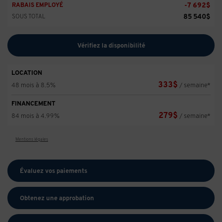
-
7 692
$
RABAIS EMPLOYÉ
85 540
$
SOUS TOTAL
Vérifiez la disponibilité
LOCATION
333
$
48 mois à 8.5%
/ semaine*
FINANCEMENT
279
$
84 mois à 4.99%
/ semaine*
Mentions légales
Évaluez vos
paiements
Obtenez une approbation