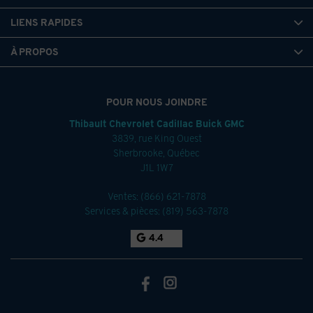
LIENS RAPIDES
À PROPOS
POUR NOUS JOINDRE
Thibault Chevrolet Cadillac Buick GMC
3839, rue King Ouest
Sherbrooke
,
Québec
J1L 1W7
Ventes:
(866) 621-7878
Services & pièces:
(819) 563-7878
4.4