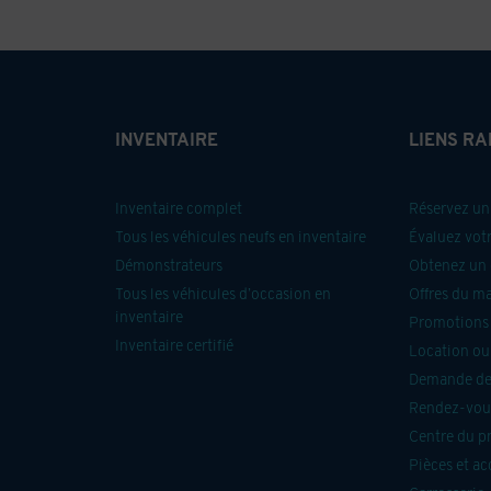
INVENTAIRE
LIENS RA
Inventaire complet
Réservez un 
Tous les véhicules neufs en inventaire
Évaluez vot
Démonstrateurs
Obtenez un 
Tous les véhicules d’occasion en
Offres du m
inventaire
Promotions 
Inventaire certifié
Location ou
Demande de
Rendez-vous
Centre du p
Pièces et ac