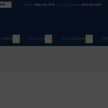
4.4
Ventes:
(866) 621-7878
Services & pièces:
(819) 563-7878
 CAMION
OCCASION
OUTILS D’ACHAT
OFF