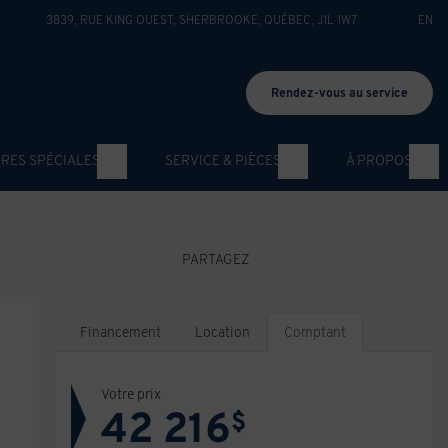
3839, RUE KING OUEST
,
SHERBROOKE
,
QUÉBEC
,
J1L 1W7
EN
Rendez-vous au service
RES SPÉCIALES
SERVICE & PIÈCES
À PROPOS
PARTAGEZ
Financement
Location
Comptant
Votre prix
42 216
$