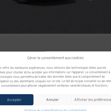
Gérer le consentement aux cookies
r offrir les meilleures expériences, nous utilisons des technologies telles que les
kies pour stocker et/ou accéder aux informations sur l'appareil. Le consentement à
hnologies nous permettra de traiter des données telles que le comportement de
ODOMÈTRE:
10 km
igation ou des identifiants uniques sur ce site. Le fait de ne pas consentir ou de reti
MOTRICITÉ :
Traction intégrale
 consentement peut affecter négativement certaines caractéristiques et fonctions.
MOTEUR (L) :
1.5
Accepter
Annuler
Afficher les préférenc
COULEUR EXTÉRIEUR :
EBENE CREPUSCULE METALLISE (GB8)
Politique de cookies
Politique de confidentialité
COULEUR INTÉRIEUR:
APRES LA TOMBEE DE LA NUIT (EKV)