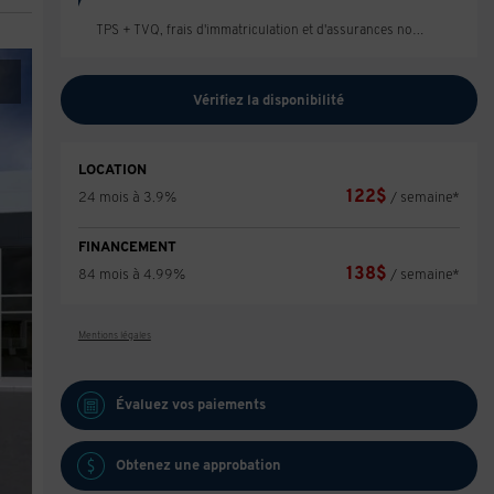
TPS + TVQ, frais d'immatriculation et d'assurances non inclus.
Vérifiez la disponibilité
LOCATION
122
$
24 mois à 3.9%
/ semaine*
FINANCEMENT
138
$
84 mois à 4.99%
/ semaine*
Mentions légales
Évaluez vos
paiements
Obtenez une approbation