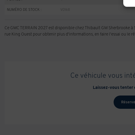
NUMÉRO DE STOCK :
V0168
Ce GMC TERRAIN 2027 est disponible chez Thibault GM Sherbrooke à Sh
rue King Ouest pour obtenir plus d'informations, en faire l'essai ou le ré
Ce véhicule vous int
Laissez-vous tenter e
Réserve