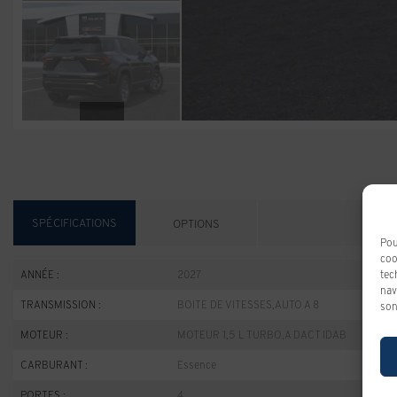
SPÉCIFICATIONS
OPTIONS
Pou
coo
tec
ANNÉE :
2027
nav
TRANSMISSION :
BOITE DE VITESSES,AUTO A 8
son
MOTEUR :
MOTEUR 1,5 L TURBO,A DACT IDAB
CARBURANT :
Essence
PORTES :
4