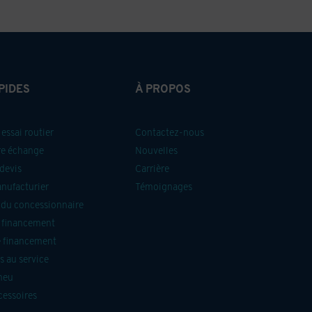
PIDES
À PROPOS
essai routier
Contactez-nous
re échange
Nouvelles
devis
Carrière
anufacturier
Témoignages
du concessionnaire
 financement
 financement
 au service
neu
cessoires