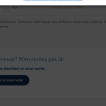
NIV :
3GKALUEG9VL119897
erbrooke. Contactez notre équipe des ventes ou venez nous visiter au 
server.
éresse? N’en restez pas là!
n planifiant un essai routier.
z un essai routier