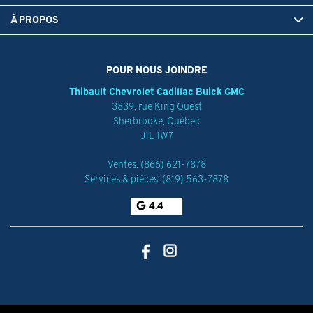
À PROPOS
POUR NOUS JOINDRE
Thibault Chevrolet Cadillac Buick GMC
3839, rue King Ouest
Sherbrooke
,
Québec
J1L 1W7
Ventes:
(866) 621-7878
Services & pièces:
(819) 563-7878
4.4