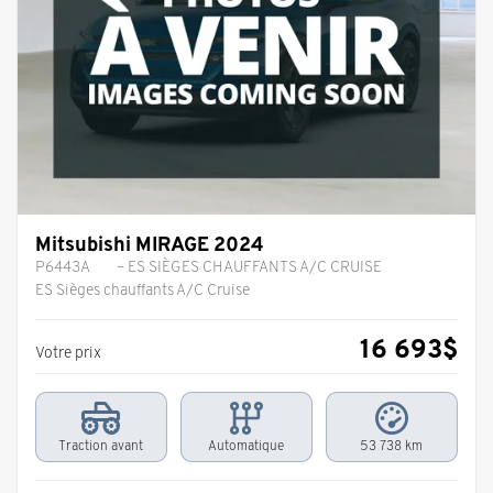
Mitsubishi MIRAGE 2024
P6443A
– ES SIÈGES CHAUFFANTS A/C CRUISE
ES Sièges chauffants A/C Cruise
16 693
$
Votre prix
Traction avant
Automatique
53 738 km