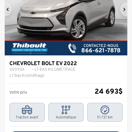
Précédent
Sui
CHEVROLET BOLT EV 2022
V0093A
– LT BAS KILOMÉTRAGE
LT Bas Kilométrage
24 693
$
Votre prix
Traction avant
Automatique
51 737 km