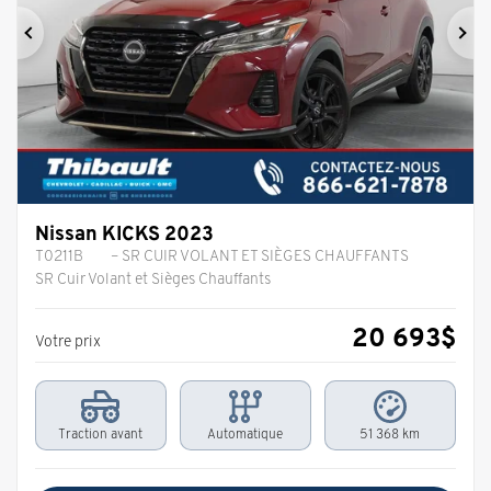
Précédent
Sui
Nissan KICKS 2023
T0211B
– SR CUIR VOLANT ET SIÈGES CHAUFFANTS
SR Cuir Volant et Sièges Chauffants
20 693
$
Votre prix
Traction avant
Automatique
51 368 km