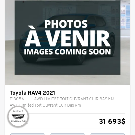
Toyota RAV4 2021
T1305A
– AWD LIMITED TOIT OUVRANT CUIR BAS KM
AWD Limited Toit Ouvrant Cuir Bas Km
31 693
$
Votre prix