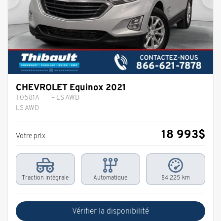
Précédent
Sui
CHEVROLET Equinox 2021
T0581A
– LS AWD
LS AWD
18 993
$
Votre prix
Traction intégrale
Automatique
84 225 km
Vérifier la disponibilité