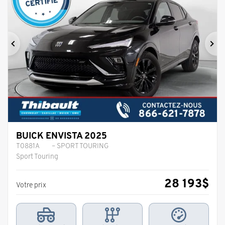
Précédent
Sui
BUICK ENVISTA 2025
T0881A
– SPORT TOURING
Sport Touring
28 193
$
Votre prix