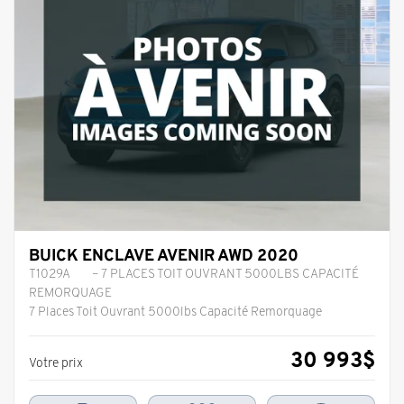
BUICK ENCLAVE AVENIR AWD 2020
T1029A
– 7 PLACES TOIT OUVRANT 5000LBS CAPACITÉ
REMORQUAGE
7 Places Toit Ouvrant 5000lbs Capacité Remorquage
30 993
$
Votre prix