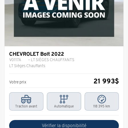
CHEVROLET Bolt 2022
V0117A
– LT SIÈGES CHAUFFANTS
LT Sièges Chauffants
21 993
$
Votre prix
Traction avant
Automatique
118 395 km
Vérifier la disponibilité