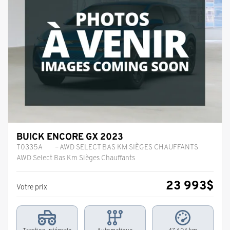
BUICK ENCORE GX 2023
T0335A
– AWD SELECT BAS KM SIÈGES CHAUFFANTS
AWD Select Bas Km Sièges Chauffants
23 993
$
Votre prix