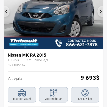
Précédent
Sui
Nissan MICRA 2015
T0316B
– SV CRUISE A/C
SV Cruise A/C
9 693
$
Votre prix
Traction avant
Automatique
104 195 km