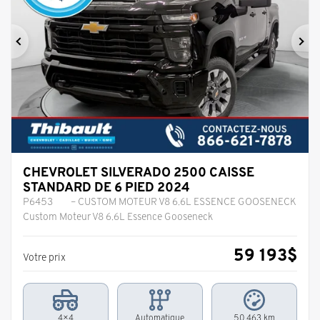
Précédent
Sui
CHEVROLET SILVERADO 2500 CAISSE
STANDARD DE 6 PIED 2024
P6453
– CUSTOM MOTEUR V8 6.6L ESSENCE GOOSENECK
Custom Moteur V8 6.6L Essence Gooseneck
59 193
$
Votre prix
4×4
Automatique
50 463 km