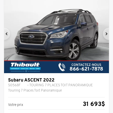
Précédent
Sui
Subaru ASCENT 2022
S0568F
– TOURING 7 PLACES TOIT PANORAMIQUE
Touring 7 Places Toit Panoramique
31 693
$
Votre prix