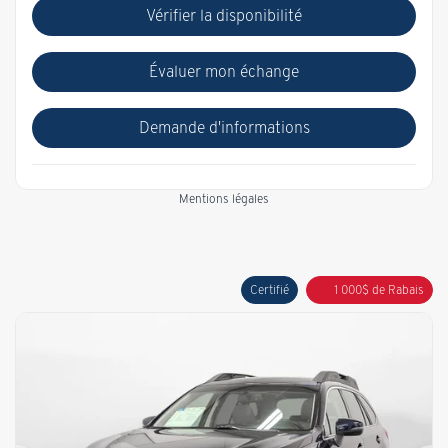
Vérifier la disponibilité
Évaluer mon échange
Demande d'informations
Mentions légales
Certifié
1 000
$
de Rabais