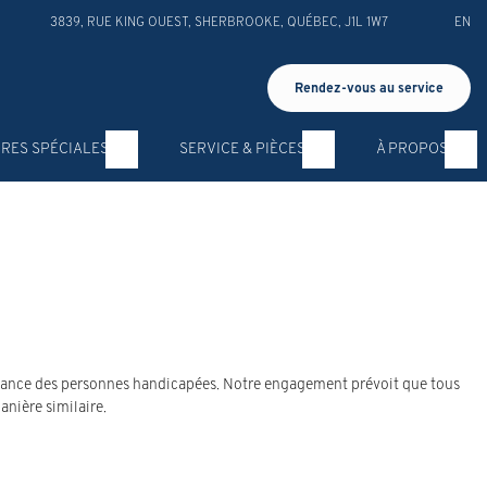
3839, RUE KING OUEST
,
SHERBROOKE
,
QUÉBEC
,
J1L 1W7
EN
Rendez-vous au service
RES SPÉCIALES
SERVICE & PIÈCES
À PROPOS
pendance des personnes handicapées. Notre engagement prévoit que tous
anière similaire.