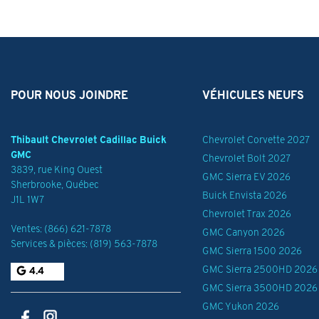
POUR NOUS JOINDRE
VÉHICULES NEUFS
Thibault Chevrolet Cadillac Buick
Chevrolet Corvette 2027
GMC
Chevrolet Bolt 2027
3839, rue King Ouest
GMC Sierra EV 2026
Sherbrooke
,
Québec
Buick Envista 2026
J1L 1W7
Chevrolet Trax 2026
Ventes:
(866) 621-7878
GMC Canyon 2026
Services & pièces:
(819) 563-7878
GMC Sierra 1500 2026
GMC Sierra 2500HD 2026
4.4
GMC Sierra 3500HD 2026
GMC Yukon 2026