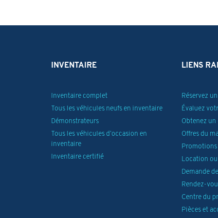
INVENTAIRE
LIENS RA
Inventaire complet
Réservez un 
Tous les véhicules neufs en inventaire
Évaluez vot
Démonstrateurs
Obtenez un 
Tous les véhicules d’occasion en
Offres du m
inventaire
Promotions 
Inventaire certifié
Location ou
Demande de
Rendez-vous
Centre du p
Pièces et ac