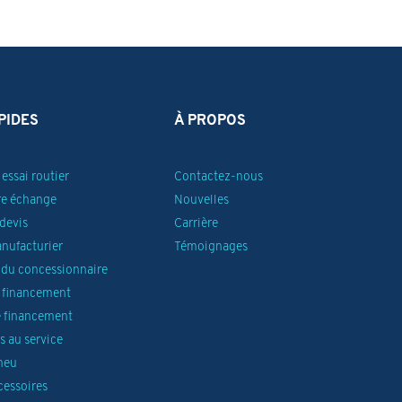
PIDES
À PROPOS
essai routier
Contactez-nous
re échange
Nouvelles
devis
Carrière
anufacturier
Témoignages
du concessionnaire
 financement
 financement
 au service
neu
cessoires