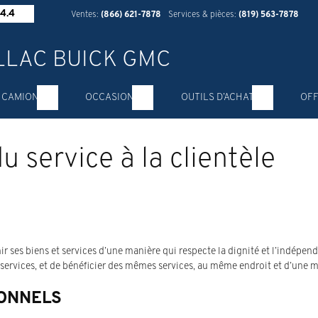
4.4
Ventes:
(866) 621-7878
Services & pièces:
(819) 563-7878
 CAMION
OCCASION
OUTILS D’ACHAT
OFF
du service à la clientèle
ir ses biens et services d’une manière qui respecte la dignité et l’indé
 services, et de bénéficier des mêmes services, au même endroit et d’une m
IONNELS