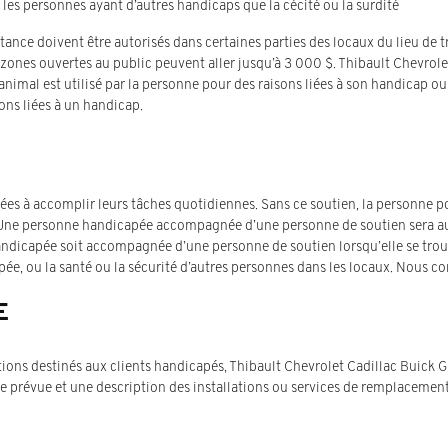
les personnes ayant d’autres handicaps que la cécité ou la surdité
stance doivent être autorisés dans certaines parties des locaux du lieu de 
s zones ouvertes au public peuvent aller jusqu’à 3 000 $. Thibault Chevrol
’animal est utilisé par la personne pour des raisons liées à son handicap ou
ons liées à un handicap.
es à accomplir leurs tâches quotidiennes. Sans ce soutien, la personne po
il. Une personne handicapée accompagnée d’une personne de soutien sera a
ndicapée soit accompagnée d’une personne de soutien lorsqu’elle se trou
apée, ou la santé ou la sécurité d’autres personnes dans les locaux. Nous
E
tions destinés aux clients handicapés, Thibault Chevrolet Cadillac Buick G
 prévue et une description des installations ou services de remplacement, le