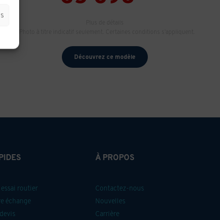
es
Plus de détails
* Photo à titre indicatif seulement. Certaines conditions s'appliquent.
Découvrez ce modèle
PIDES
À PROPOS
essai routier
Contactez-nous
re échange
Nouvelles
devis
Carrière