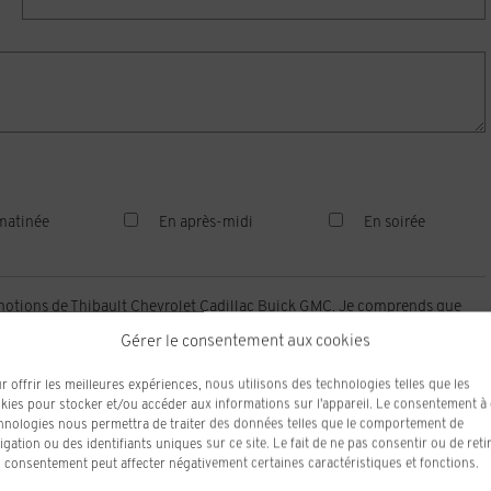
matinée
En après-midi
En soirée
romotions de Thibault Chevrolet Cadillac Buick GMC. Je comprends que
 peux retirer mon consentement en tout temps.
Gérer le consentement aux cookies
r offrir les meilleures expériences, nous utilisons des technologies telles que les
kies pour stocker et/ou accéder aux informations sur l'appareil. Le consentement à
hnologies nous permettra de traiter des données telles que le comportement de
igation ou des identifiants uniques sur ce site. Le fait de ne pas consentir ou de reti
 consentement peut affecter négativement certaines caractéristiques et fonctions.