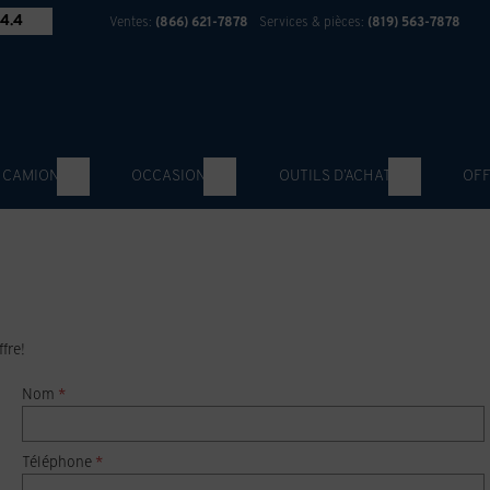
4.4
Ventes:
(866) 621-7878
Services & pièces:
(819) 563-7878
 CAMION
OCCASION
OUTILS D’ACHAT
OFF
fre!
Nom
*
Téléphone
*