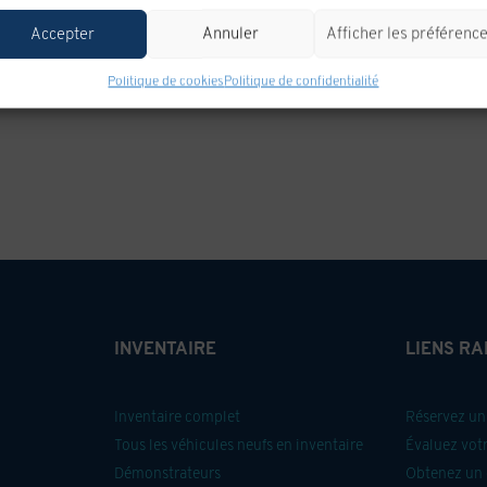
Accepter
Annuler
Afficher les préférenc
Politique de cookies
Politique de confidentialité
INVENTAIRE
LIENS RA
Inventaire complet
Réservez un 
Tous les véhicules neufs en inventaire
Évaluez vot
Démonstrateurs
Obtenez un 