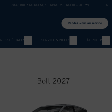
3839, RUE KING OUEST
,
SHERBROOKE
,
QUÉBEC
,
J1L 1W7
EN
Rendez-vous au service
RES SPÉCIALES
SERVICE & PIÈCES
À PROPOS
Bolt 2027