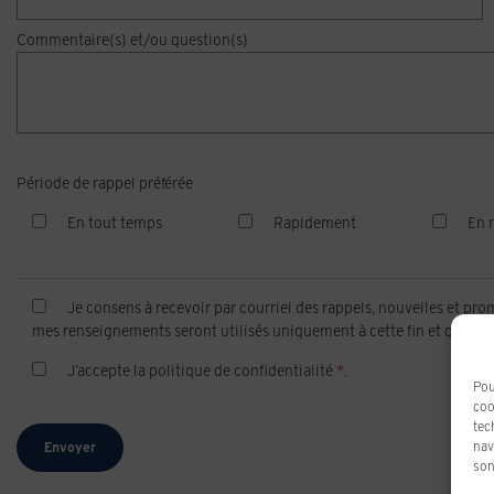
Commentaire(s) et/ou question(s)
Période de rappel préférée
En tout temps
Rapidement
En 
Je consens à recevoir par courriel des rappels, nouvelles et p
mes renseignements seront utilisés uniquement à cette fin et que je
J’accepte la
politique de confidentialité
*
.
Pou
coo
tec
nav
son