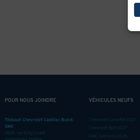
POUR NOUS JOINDRE
VÉHICULES NEUFS
Thibault Chevrolet Cadillac Buick
Chevrolet Corvette 2027
GMC
Chevrolet Bolt 2027
3839, rue King Ouest
GMC Sierra EV 2026
Sherbrooke
,
Québec