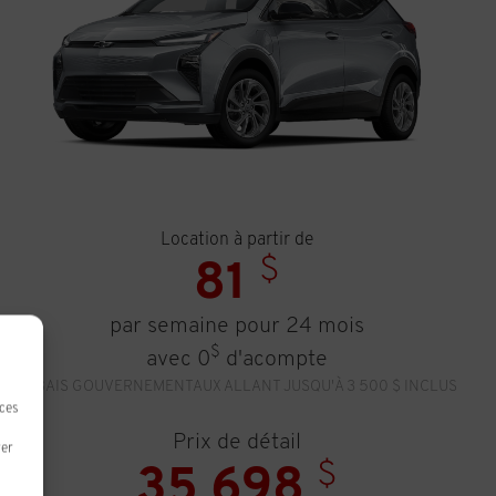
Location à partir de
$
81
par semaine pour 24 mois
$
avec 0
d'acompte
RABAIS GOUVERNEMENTAUX ALLANT JUSQU'À 3 500 $ INCLUS
 ces
Prix de détail
rer
$
35 698