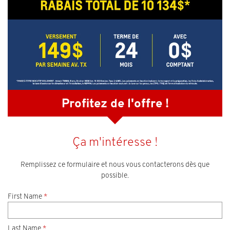
Profitez de l'offre !
Ça m'intéresse !
Remplissez ce formulaire et nous vous contacterons dès que
possible.
First Name
*
Last Name
*