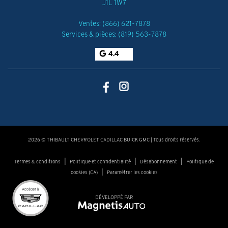
J1L 1W7
Ventes:
(866) 621-7878
Services & pièces:
(819) 563-7878
4.4
2026 © THIBAULT CHEVROLET CADILLAC BUICK GMC
| Tous droits réservés.
|
|
|
Termes & conditions
Politique et confidentialité
Désabonnement
Politique de
|
cookies (CA)
Paramétrer les cookies
DÉVELOPPÉ PAR