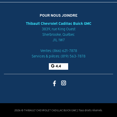
POUR NOUS JOINDRE
Thibault Chevrolet Cadillac Buick GMC
3839, rue King Ouest
Sherbrooke
,
Québec
J1L 1W7
Ventes:
(866) 621-7878
Services & pièces:
(819) 563-7878
4.4
2026 © THIBAULT CHEVROLET CADILLAC BUICK GMC
| Tous droits réservés.