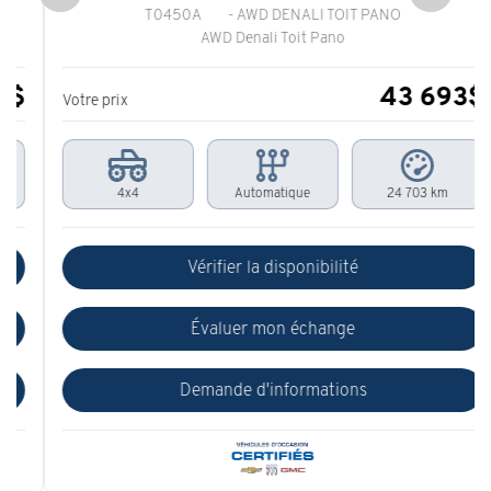
T0450A
- AWD DENALI TOIT PANO
AWD Denali Toit Pano
43 693
$
Votre prix
4x4
Automatique
24 703 km
Vérifier la disponibilité
Évaluer mon échange
Demande d'informations