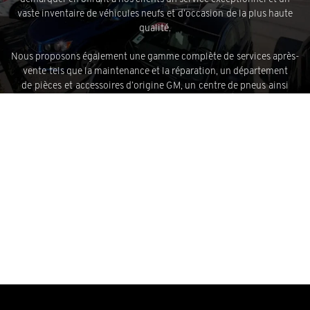
vaste
inventaire de véhicules neufs
et
d’occasion
de la plus haute
qualité.
Nous proposons également une gamme complète de
services après-
vente
tels que la maintenance et la réparation, un département
de
pièces et accessoires d’origine GM
, un
centre de pneus
ainsi
qu’un
centre d’entretien esthétique
et de
réparation de carrosserie
haut de gamme.
Thibault Chevrolet Cadillac Buick GMC
offre
également un
financement
facile et abordable à l’achat de véhicules
neufs ou d’occasion, ainsi qu’un
financement simple de deuxième
chance au crédit
.
+ En lire plus