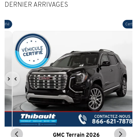
DERNIER ARRIVAGES
ié
Certifié
Suivant
Précédent
Sui
GMC Terrain 2026