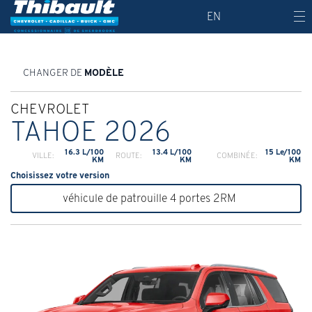
EN
CHANGER DE
MODÈLE
CHEVROLET
TAHOE 2026
16.3 L/100
13.4 L/100
15 Le/100
VILLE:
ROUTE:
COMBINÉE:
KM
KM
KM
Choisissez votre version
véhicule de patrouille 4 portes 2RM