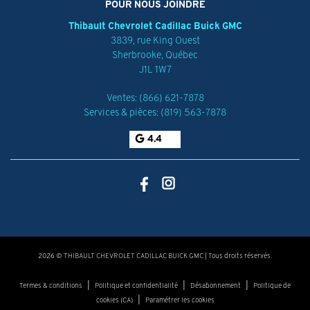
POUR NOUS JOINDRE
Thibault Chevrolet Cadillac Buick GMC
3839, rue King Ouest
Sherbrooke
,
Québec
J1L 1W7
Ventes:
(866) 621-7878
Services & pièces:
(819) 563-7878
4.4
2026 © THIBAULT CHEVROLET CADILLAC BUICK GMC
| Tous droits réservés.
|
|
|
Termes & conditions
Politique et confidentialité
Désabonnement
Politique de
|
cookies (CA)
Paramétrer les cookies