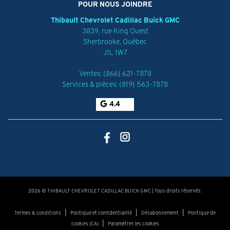
POUR NOUS JOINDRE
Thibault Chevrolet Cadillac Buick GMC
3839, rue King Ouest
Sherbrooke
,
Québec
J1L 1W7
Ventes:
(866) 621-7878
Services & pièces:
(819) 563-7878
4.4
2026 © THIBAULT CHEVROLET CADILLAC BUICK GMC
| Tous droits réservés.
|
|
|
Termes & conditions
Politique et confidentialité
Désabonnement
Politique de
|
cookies (CA)
Paramétrer les cookies