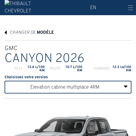
EN
CHANGER DE
MODÈLE
GMC
CANYON 2026
13.6 L/100
10.7 L/100
12.3 Le/100
VILLE:
ROUTE:
COMBINÉE:
KM
KM
KM
Choisissez votre version
Elevation cabine multiplace 4RM