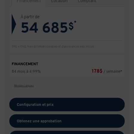
Financement
Location
Comptant
À partir de
54 685
*
$
TPS + TVQ, frais d'immatriculation et d'assurances non inclus.
FINANCEMENT
178
$
84 mois à 4.99%
/ semaine*
Mentions légales
Configuration et prix
Obtenez une approbation