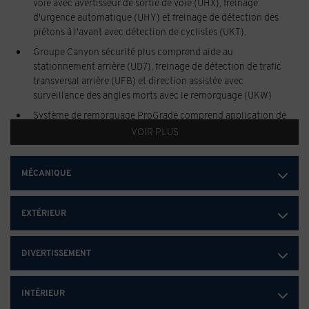
voie avec avertisseur de sortie de voie (UHX), freinage
d'urgence automatique (UHY) et freinage de détection des
piétons à l'avant avec détection de cyclistes (UKT).
Groupe Canyon sécurité plus comprend aide au
stationnement arrière (UD7), freinage de détection de trafic
transversal arrière (UFB) et direction assistée avec
surveillance des angles morts avec le remorquage (UKW)
Système de remorquage ProGrade comprend application de
remorquage embarquée (U1D) et groupe de remorquage
VOIR PLUS
(Z82)
Groupe de remorquage comprend attelage de remorque et
MÉCANIQUE
connecteur à 7 voies (Comprend contrôleur de freins de
remorque (JL1). Inclus avec système de remorquage ProGrade
(ZL6).)
EXTÉRIEUR
DIVERTISSEMENT
INTÉRIEUR