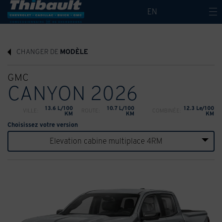
EN
CHANGER DE
MODÈLE
GMC
CANYON 2026
13.6 L/100
10.7 L/100
12.3 Le/100
VILLE:
ROUTE:
COMBINÉE:
KM
KM
KM
Choisissez votre version
Elevation cabine multiplace 4RM