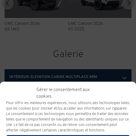
GMC Canyon 2026
GMC Canyon 2026
60 022
$
68 781
$
Galerie
INTÉRIEUR:
ELEVATION CABINE MULTIPLACE 4RM
Gérer le consentement aux
cookies
Pour offrir les meilleures expériences, nous utilisons des technologies telles
que les cookies pour stocker et/ou accéder aux informations sur l'appareil.
Le consentement à ces technologies nous permettra de traiter des données
telles que le comportement de navigation ou des identifiants uniques sur ce
site. Le fait de ne pas consentir ou de retirer son consentement peut
affecter négativement certaines caractéristiques et fonctions.