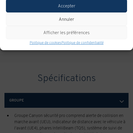
Accepter
Annuler
Afficher les préférences
Politique de cookies
Politique de confidentialité
Spécifications
GROUPE
Groupe Canyon sécurité pro comprend alerte de collision en
marche avant (UEU), indicateur de distance avec le véhicule à
l'avant (UE4), phares IntelliBeam (TQ5), système de suivi de