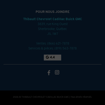
POUR NOUS JOINDRE
Thibault Chevrolet Cadillac Buick GMC
3839, rue King Ouest
Sherbrooke
,
Québec
J1L 1W7
Ventes:
(866) 621-7878
Services & pièces:
(819) 563-7878
4.4
2026 © THIBAULT CHEVROLET CADILLAC BUICK GMC
| Tous droits réservés.