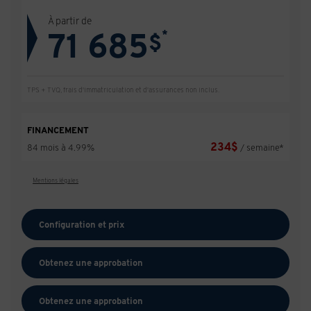
À partir de
71 685
*
$
TPS + TVQ, frais d'immatriculation et d'assurances non inclus.
FINANCEMENT
234
$
84 mois à 4.99%
/ semaine*
Mentions légales
Configuration et prix
Obtenez une approbation
Obtenez une approbation