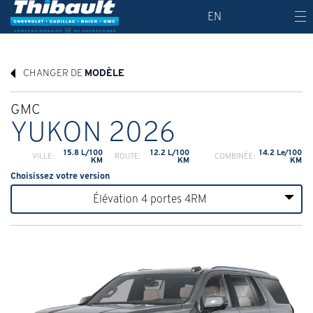
EN
CHANGER DE
MODÈLE
GMC
YUKON 2026
15.8 L/100
12.2 L/100
14.2 Le/100
VILLE:
ROUTE:
COMBINÉE:
KM
KM
KM
Choisissez votre version
Élévation 4 portes 4RM