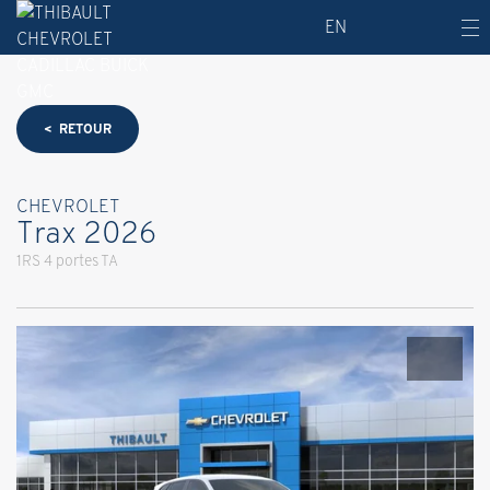
EN
< RETOUR
CHEVROLET
Trax 2026
1RS 4 portes TA