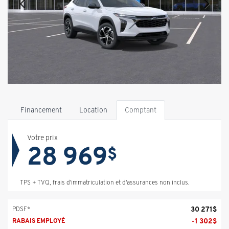
Financement
Location
Comptant
Votre prix
28 969
$
TPS + TVQ, frais d'immatriculation et d'assurances non inclus.
30 271
$
PDSF*
-
1 302
$
RABAIS EMPLOYÉ