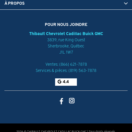
À PROPOS
POUR NOUS JOINDRE
Thibault Chevrolet Cadillac Buick GMC
3839, rue King Ouest
Sherbrooke
,
Québec
J1L 1W7
Ventes:
(866) 621-7878
Services & pièces:
(819) 563-7878
4.4
2026 © THIBAULT CHEVROLET CADILLAC BUICK GMC
| Tous droits réservés.