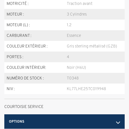
MOTRICITÉ :
Traction avant
MOTEUR :
3 Cylindres
MOTEUR (L) :
1.2
CARBURANT :
Essence
COULEUR EXTÉRIEUR :
Gris sterling métallisé (GZB)
PORTES :
4
COULEUR INTÉRIEUR:
Noir (H6U)
NUMÉRO DE STOCK :
T0348
NIV :
KL77LHE25TC019948
COURTOISIE SERVICE
OPTIONS