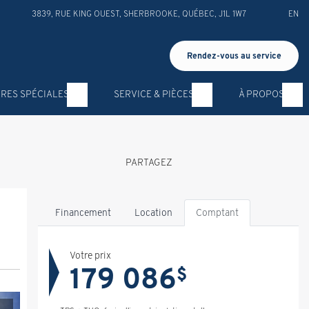
3839, RUE KING OUEST
,
SHERBROOKE
,
QUÉBEC
,
J1L 1W7
EN
Rendez-vous au service
RES SPÉCIALES
SERVICE & PIÈCES
À PROPOS
PARTAGEZ
Financement
Location
Comptant
Votre prix
179 086
$