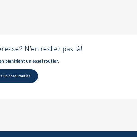
éresse? N’en restez pas là!
n planifiant un essai routier.
z un essai routier