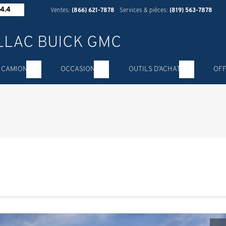
4.4
Ventes:
(866) 621-7878
Services & pièces:
(819) 563-7878
 CAMION
OCCASION
OUTILS D’ACHAT
OFF