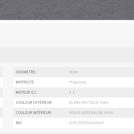
ODOMÈTRE:
10 km
MOTRICITÉ :
Propulsion
MOTEUR (L) :
5.5
COULEUR EXTÉRIEUR :
BLANC ARCTIQUE (G8G)
COULEUR INTÉRIEUR:
ROUGE ADRENALINE (HUA)
NIV :
1G1YF2D35S5605647