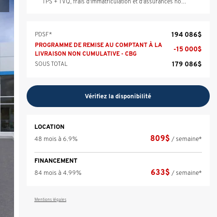
TPS + TVQ, frais d'immatriculation et d'assurances non inclus.
194 086
$
PDSF*
PROGRAMME DE REMISE AU COMPTANT À LA
-
15 000
$
LIVRAISON NON CUMULATIVE - CBG
179 086
$
SOUS TOTAL
Vérifiez la disponibilité
LOCATION
809
$
48 mois à 6.9%
/ semaine*
FINANCEMENT
633
$
84 mois à 4.99%
/ semaine*
Mentions légales