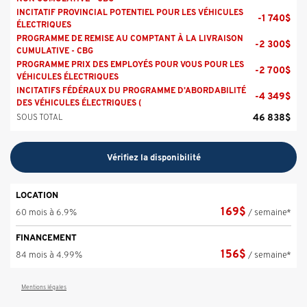
INCITATIF PROVINCIAL POTENTIEL POUR LES VÉHICULES
-
1 740
$
ÉLECTRIQUES
PROGRAMME DE REMISE AU COMPTANT À LA LIVRAISON
-
2 300
$
CUMULATIVE - CBG
PROGRAMME PRIX DES EMPLOYÉS POUR VOUS POUR LES
-
2 700
$
VÉHICULES ÉLECTRIQUES
INCITATIFS FÉDÉRAUX DU PROGRAMME D’ABORDABILITÉ
-
4 349
$
DES VÉHICULES ÉLECTRIQUES (
46 838
$
SOUS TOTAL
Vérifiez la disponibilité
LOCATION
169
$
60 mois à 6.9%
/ semaine*
FINANCEMENT
156
$
84 mois à 4.99%
/ semaine*
Mentions légales