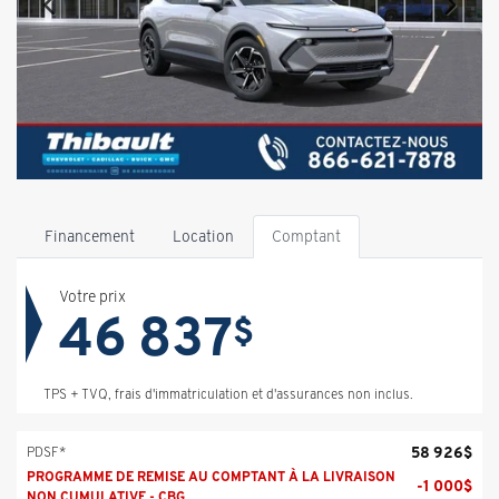
Financement
Location
Comptant
Votre prix
46 837
$
TPS + TVQ, frais d'immatriculation et d'assurances non inclus.
58 926
$
PDSF*
PROGRAMME DE REMISE AU COMPTANT À LA LIVRAISON
-
1 000
$
NON CUMULATIVE - CBG