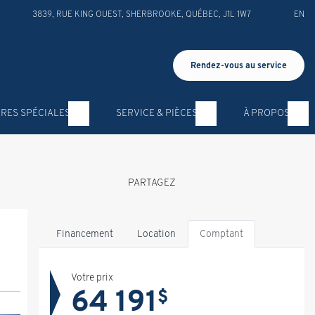
3839, RUE KING OUEST
,
SHERBROOKE
,
QUÉBEC
,
J1L 1W7
EN
Rendez-vous au service
RES SPÉCIALES
SERVICE & PIÈCES
À PROPOS
PARTAGEZ
Financement
Location
Comptant
Votre prix
64 191
$