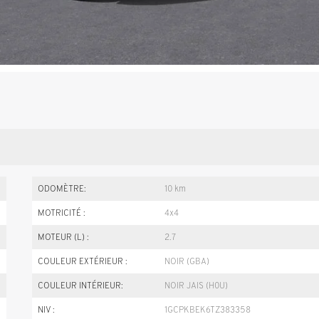
ODOMÈTRE:
10 km
MOTRICITÉ :
4x4
MOTEUR (L) :
2.7
COULEUR EXTÉRIEUR :
NOIR (GBA)
COULEUR INTÉRIEUR:
NOIR JAIS (H0U)
NIV :
1GCPKBEK6TZ383358