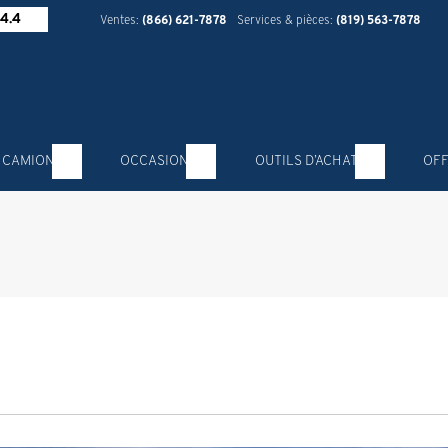
4.4
Ventes:
(866) 621-7878
Services & pièces:
(819) 563-7878
 CAMION
OCCASION
OUTILS D’ACHAT
OFF