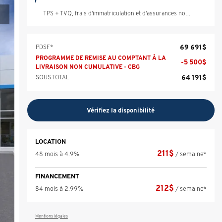
TPS + TVQ, frais d'immatriculation et d'assurances non inclus.
69 691
$
PDSF*
PROGRAMME DE REMISE AU COMPTANT À LA
-
5 500
$
LIVRAISON NON CUMULATIVE - CBG
64 191
$
SOUS TOTAL
Vérifiez la disponibilité
LOCATION
211
$
48 mois à 4.9%
/ semaine*
FINANCEMENT
212
$
84 mois à 2.99%
/ semaine*
Mentions légales