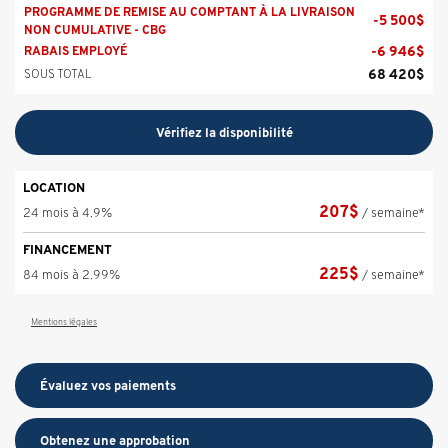
PROGRAMME DE REMISE AU COMPTANT À LA LIVRAISON
-
5 500
$
NON CUMULATIVE - CBG
-
6 946
$
RABAIS EMPLOYÉ
68 420
$
SOUS TOTAL
Vérifiez la disponibilité
LOCATION
207
$
24 mois à 4.9%
/ semaine*
FINANCEMENT
225
$
84 mois à 2.99%
/ semaine*
Mentions légales
Évaluez vos
paiements
Obtenez une approbation